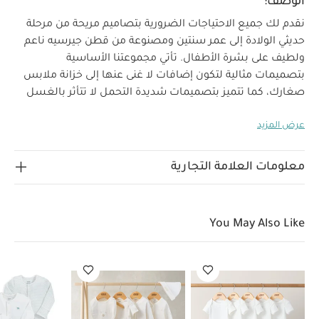
الوصف:
نقدم لك جميع الاحتياجات الضرورية بتصاميم مريحة من مرحلة
حديثي الولادة إلى عمر سنتين ومصنوعة من قطن جيرسيه ناعم
ولطيف على بشرة الأطفال. تأتي مجموعتنا الأساسية
بتصميمات مثالية لتكون إضافات لا غنى عنها إلى خزانة ملابس
صغارك، كما تتميز بتصميمات شديدة التحمل لا تتأثر بالغسل
المتكرر. سينعم صغارك بنوم هادئ مع هذه البيجامات القطعة
عرض المزيد
الواحدة المصنوعة من خامات فائقة النعومة، فيأتي هذا الطقم
مكونًا من 3 بيجامات قطعة واحدة بنقشات جلد فهد متنوعة
وتصميمات مثالية للنوم، وتتميز بتصميم سهل الارتداء بكباسين
معلومات العلامة التجارية
خالية من النيكل لا تسبب تهيجًا لبشرة الطفل. فضلاً عن
قفازات مدمجة للوقاية من الخدوش تناسب الأطفال من عمر 9-
12 شهرًا، ونعل مانع للانزلاق يناسب الأطفال من عمر 12-18
You May Also Like
شهرًا بتصميمات مثالية للحفاظ على سلامتهم أثناء النمو.
خصائص المنتج
ثلاث قطع بتصميمات رقيقة
تصميم
سهل الارتداء بكباسين للإغلاق
صنع من قطن جيرسيه
لينعم أطفالكم بالراحة
الخامات:
100‏‏‏‏‏‏‏‏‏‏%‏‏ قطن
تعليمات
العناية/الإرشادات:
غسل على درجة حرارة 40 درجة مئوية
ممنوع استخدام المبيضات
تجفيف على درجة حرارة