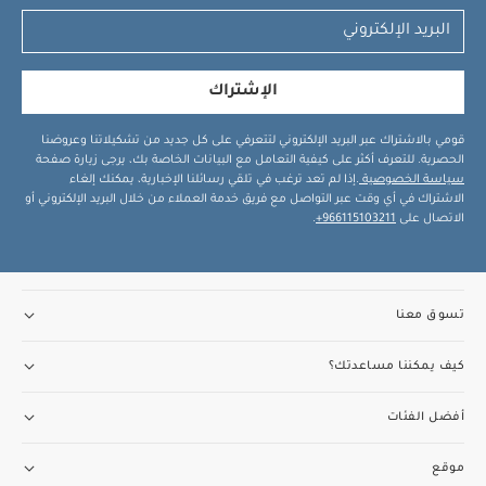
الإشتراك
قومي بالاشتراك عبر البريد الإلكتروني لتتعرفي على كل جديد من تشكيلاتنا وعروضنا
الحصرية. للتعرف أكثر على كيفية التعامل مع البيانات الخاصة بك، يرجى زيارة صفحة
سياسة الخصوصية
.إذا لم تعد ترغب في تلقي رسائلنا الإخبارية، يمكنك إلغاء
الاشتراك في أي وقت عبر التواصل مع فريق خدمة العملاء من خلال البريد الإلكتروني أو
الاتصال على
966115103211+
.
تسوق معنا
كيف يمكننا مساعدتك؟
أفضل الفئات
موقع