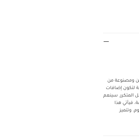
تين ومصنوعة من
ة لتكون إضافات
ل المتكرر. سينعم
، فيأتي هذا
نوم، وتتميز
 قفازات مدمجة
للوقاية من الخدوش تناسب الأطفال من عمر 9-12 شهرًا، ونعل مانع للانزلاق يناسب الأطفال من عمر 12-
قطع بتصميمات