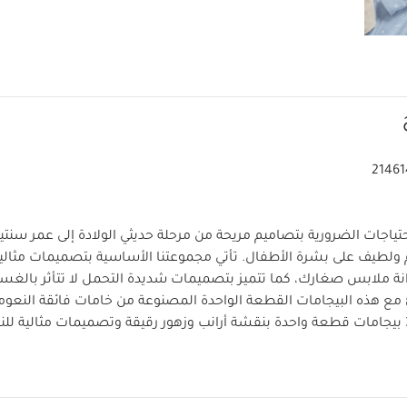
21461
تياجات الضرورية بتصاميم مريحة من مرحلة حديثي الولادة إلى عمر سن
ولطيف على بشرة الأطفال. تأتي مجموعتنا الأساسية بتصميمات مثالي
زانة ملابس صغارك، كما تتميز بتصميمات شديدة التحمل لا تتأثر بالغس
ع هذه البيجامات القطعة الواحدة المصنوعة من خامات فائقة النعومة
الطقم مكونًا من 3 بيجامات قطعة واحدة بنقشة أرانب وزهور رقيقة وتصميمات مثالية لل
اء بكباسين خالية من النيكل لا تسبب تهيجًا لبشرة الطفل. فضلاً عن
خصائص المنتج
ثلاث 