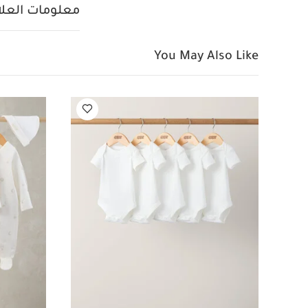
رقيقة
تصميم سه
معلومات العلام
الخامات:
100‏‏‏‏‏‏‏‏‏‏%‏‏ قطن
ممنوع استخدام ا
ممنوع التنظيف ال
You May Also Like
طقم ألبسة قطعة واحد
لحديثي الولادة، 5 قطع