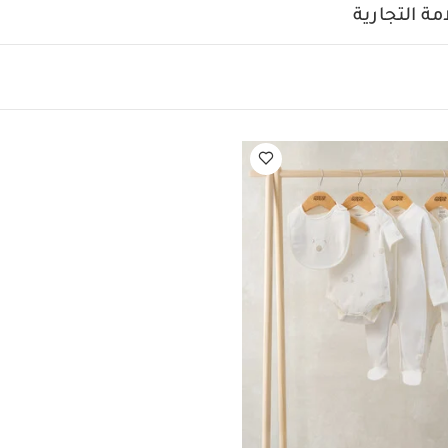
ل الارتداء بكباسين للإغلاق
صنع من قطن جيرسيه لينعم أطفالك
ة التجارية
تعليمات العناية/الإرشادات:
غسل على درجة حرارة 40 درجة مئوية
لمبيضات
تجفيف على درجة حرارة منخفضة
كيّ على درجة حرارة 
جاف
تغسل الألوان الداكنة على حدة
كيّ على الجانب الداخلي
قد 
ة بأكمام قصيرة قماش عضوي بلون أبيض - 5 قطع
طقم بيجامة، بودي سوت 