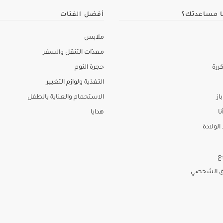
ا مساعدتك؟
أفضل الفئات
ملابس
معدّات التنقل والسفر
ررة
حجرة النوم
التغذية ولوازم التغيير
از
الاستحمام والعناية بالطفل
نا
هدايا
لولادة
ع
ق الشخصي