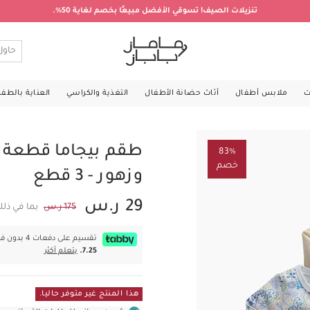
تنزيلات الصيف! تسوقي الأفضل مبيعًا بخصم لغاية 50%.
ت
ملابس أطفال
أثاث حضانة الأطفال
التغذية والكراسي
العناية بالطف
طقم بيجاما قطعة 
83%
خصم
وزهور - 3 قطع
29 ر.س
175 ر.س
بما في ذل
تقسيم على دفعات 4 بدون فوائد بقيمة
7.25.
يتعلم أكثر
هذا المنتج غير متوفر حاليا.