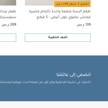
اشتري 2 بسعر 240 ر.س
طقم ألبسة قطعة واحدة بأكمام قصيرة
طقم بيجام
قماش عضوي بلون أبيض - 5 قطع
سيليستيال لح
139 ر.س
209 ر.س
اضف للحقيبة
انضمي إلى عائلتنا
اشترك في نشرتنا الإخبارية وكن أول من تصله أحدث عروضنا ومنتجاتنا 