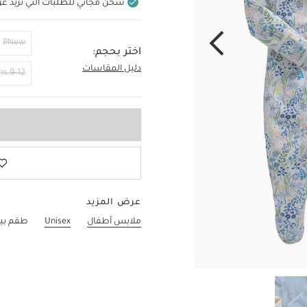
شحن مجاني للطلبات التي تزيد عن 400 ر.س (للمنتجات غير بالأثاث ف
PNew
اختر بحجم:
دليل المقاسات
3-6 Months
9-12 Months
عرض المزيد
ملابس أطفال
Unisex
طقم بيجا