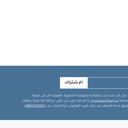
الإشتراك
في على كل جديد من تشكيلاتنا وعروضنا الحصرية. للتعرف أكثر على كيفية
ة صفحة
سياسة الخصوصية
.إذا لم تعد ترغب في تلقي رسائلنا الإخبارية، يمكنك
يق خدمة العملاء من خلال البريد الإلكتروني أو الاتصال على
966115103211+
.