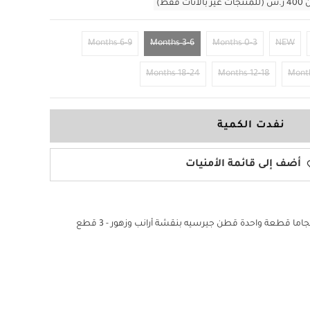
قط)
6-9 Months
3-6 Months
0-3 Months
NEW
18-24 Months
12-18 Months
نفدت الكمية
أضف إلى قائمة الأمنيات
ما قطعة واحدة قطن جيرسيه بنقشة أرانب وزهور - 3 قطع