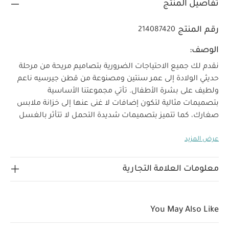
تفاصيل المنتج
رقم المنتج
214087420
الوصف:
نقدم لك جميع الاحتياجات الضرورية بتصاميم مريحة من مرحلة
حديثي الولادة إلى عمر سنتين ومصنوعة من قطن جيرسيه ناعم
ولطيف على بشرة الأطفال. تأتي مجموعتنا الأساسية
بتصميمات مثالية لتكون إضافات لا غنى عنها إلى خزانة ملابس
صغارك، كما تتميز بتصميمات شديدة التحمل لا تتأثر بالغسل
المتكرر.
سينعم صغارك بنوم هادئ مع هذه البيجامات القطعة
عرض المزيد
الواحدة المصنوعة من خامات فائقة النعومة، فيأتي هذا الطقم
من 3 بيجامات قطعة واحدة بطبعة فيل ونقشة مخططة رقيقة
وتصميمات مثالية للنوم، وتتميز بتصميم سهل الارتداء بكباسين
معلومات العلامة التجارية
خالية من النيكل لا تسبب تهيجًا لبشرة الطفل. فضلاً عن
قفازات مدمجة للوقاية من الخدوش تناسب الأطفال من عمر 9-
12 شهرًا، ونعل مانع للانزلاق يناسب الأطفال من عمر 12-18
You May Also Like
شهرًا بتصميمات مثالية للحفاظ على سلامتهم أثناء النمو.
خصائص المنتج:
ثلاث قطع بتصميمات رقيقة
تصميم