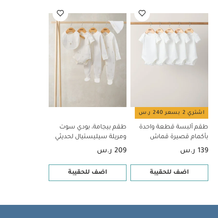
سهل الارتداء بكباسين خالية من النيكل للإغلاق
صنع من
قطن جيرسيه لينعم أطفالكم بالراحة
الخامات:
100‏‏%‏ قطن
تعليمات العناية/الإرشادات:
غسل على درجة حرارة 40
درجة مئوية
ممنوع استخدام المبيضات
تجفيف على درجة
حرارة منخفضة
كي على درجة حرارة منخفضة
ممنوع
التنظيف الجاف
تغسل الألوان الداكنة على حدة
قد يعجبك
أيضاً:
طقم ألبسة قطعة واحدة بأكمام قصيرة قماش عضوي بلون أبيض
- 5 قطع
طقم بيجامة، بودي سوت ومريلة سيليستيال لحديثي الولادة، 5
قطع
اشتري 2 بسعر 240 ر.س
طقم ألبسة قطعة واحدة
طقم بيجامة، بودي سوت
بأكمام قصيرة قماش
ومريلة سيليستيال لحديثي
عضوي بلون أبيض - 5 قطع
الولادة، 5 قطع
139 ر.س
209 ر.س
اضف للحقيبة
اضف للحقيبة