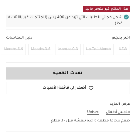
هذا المنتج غير متوفر حاليا.
شحن مجاني للطلبات التي تزيد عن 400 ر.س (للمنتجات غير بالأثاث ف
قط)
اختر بحجم:
دليل المقاسات
6-9 Months
3-6 Months
0-3 Months
Up To 1 Month
NEW
9-12 Months
نفدت الكمية
أضف إلى قائمة الأمنيات
عرض المزيد
ملابس أطفال
Unisex
طقم بيجاما قطعة واحدة بنقشة فيل - 3 قطع