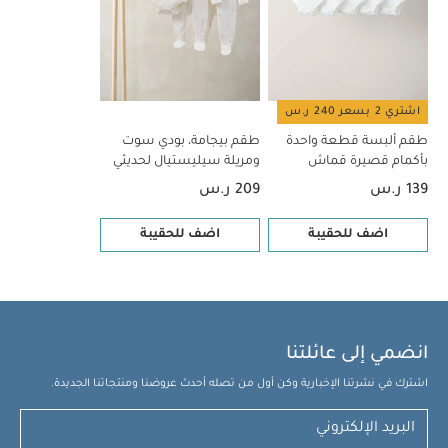
اشتري 2 بسعر 240 ر.س
طقم ألبسة قطعة واحدة
طقم بيجامة، بودي سوت
بأكمام قصيرة قماش
ومريلة سيليستيال لحديثي
عضوي بلون أبيض - 5 قطع
الولادة، 5 قطع
139 ر.س
209 ر.س
اضف للحقيبة
اضف للحقيبة
انضمي إلى عائلتنا
اشترك في نشرتنا الإخبارية وكن أول من تصله أحدث عروضنا ومنتجاتنا الجديدة.