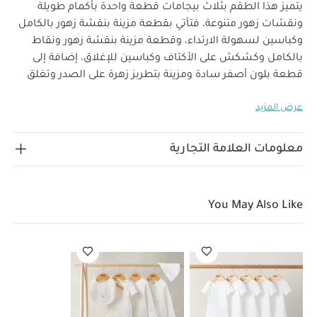
يتميز هذا الطقم بثلاث بيجامات قطعة واحدة بأكمام طويلة
ونقشات زهور متنوعة، فتأتي بقطعة مزينة بنقشة زهور بالكامل
وكباسين لسهولة الارتداء، وقطعة مزينة بنقشة زهور ونقاط
بالكامل وكشكش على الأكتاف وكباسين للإغلاق، إضافة إلى
قطعة بلون أصفر سادة ومزينة بتطربز زهرة على الصدر وتغلق
خصائص المنتج:
بكباسين عملية.
إغلاق بكباسين في الخلف
عرض المزيد
من المنتصف وبين الساقين لسهولة وسرعة الارتداء
نقشات
وتطريزات زهور متنوعة
طقم عملي مكون من 3
الخامات:
تعليمات العناية/الإرشادات:
قطع
100‏‏%‏‏ قطن
معلومات العلامة التجارية
غسل على درجة حرارة 40 درجة مئوية
ممنوع استخدام
المبيضات
تجفيف على درجة حرارة منخفضة
كيّ على درجة
حرارة منخفضة
ممنوع التنظيف الجاف
تغسل الألوان
You May Also Like
الداكنة على حدة
كيّ على الجانب الداخلي
قد يعجبك أيضاً:
طقم ألبسة قطعة واحدة بأكمام قصيرة قماش عضوي بلون أبيض - 5
قطع
طقم بيجامة، بودي سوت ومريلة سيليستيال لحديثي الولادة، 5
قطع