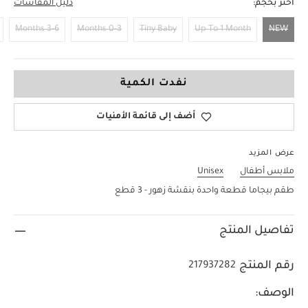
اختر بحجم:
دليل المقاسات
3-6 Months
0-3 Months
Tiny Baby
Up To 1 Month
NEW
NEW
نفدت الكمية
أضف إلى قائمة الأمنيات
عرض المزيد
ملابس أطفال
Unisex
طقم بيجاما قطعة واحدة بنقشة زهور - 3 قطع
تفاصيل المنتج
رقم المنتج
217937282
الوصف: