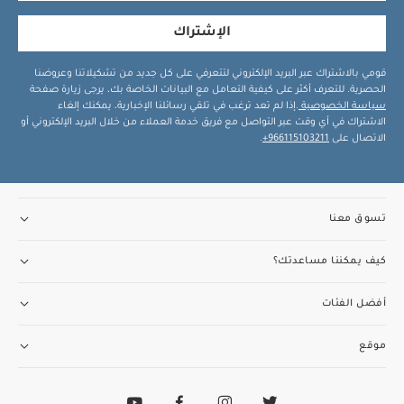
الإشتراك
قومي بالاشتراك عبر البريد الإلكتروني لتتعرفي على كل جديد من تشكيلاتنا وعروضنا
الحصرية. للتعرف أكثر على كيفية التعامل مع البيانات الخاصة بك، يرجى زيارة صفحة
سياسة الخصوصية
.إذا لم تعد ترغب في تلقي رسائلنا الإخبارية، يمكنك إلغاء
الاشتراك في أي وقت عبر التواصل مع فريق خدمة العملاء من خلال البريد الإلكتروني أو
الاتصال على
966115103211+
.
تسوق معنا
كيف يمكننا مساعدتك؟
أفضل الفئات
موقع