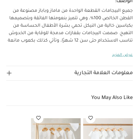
الوصف:
جميع البيجامات القطعة الواحدة من ماماز وباباز مصنوعة من
القطن الخالص 100‏%‏، وهي تتميز بنعومتها الفائقة وبتصميمها
بكباسين خالية من النيكل تحمي بشرة الأطفال الحساسة من
التهيج. صممت البيجامات بقفازات مدمجة للوقاية من الخدوش
تناسب الاستخدام حتى سن 12 شهرًا، وتأتي كذلك بكعوب مانعة
للانزلاق للاستخدام من بعد 12 شهرًا مما يجعلها قطعة ذات
عرض المزيد
تصميم مريح ومناسب لينعم معها الأطفال بنوم هادئ كل ليلة.
خصائص المنتج:
طقم بيجاما قطعة واحدة قطن جيرسيه
باللون الأبيض من 3 قطع
إغلاق بكباسين خالية من النيكل
معلومات العلامة التجارية
أكمام طويلة
رقعة منسوجة بشعار Welcome To The
World
قفازات مدمجة للحماية من الخدوش مناسبة
للأطفال من 9 إلى 12 شهرًا
نعل مانع للانزلاق من 12-18
You May Also Like
شهرًا فأكثر
الخامات:
تعليمات العناية/
الإرشادات:
غسل على درجة حرارة 40 درجة مئوية
ممنوع
استخدام المبيضات
تجفيف على درجة حرارة منخفضة
كي
على درجة حرارة منخفضة
ممنوع التنظيف الجاف
تغسل
الألوان الداكنة على حدة
قد يعجبك أيضاً:
طقم ألبسة قطعة واحدة
بأكمام قصيرة قماش عضوي بلون أبيض - 5 قطع
طقم بيجامة، بودي