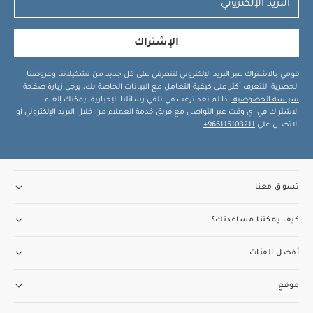
الإشتراك
قومي بالاشتراك عبر البريد الإلكتروني لتتعرفي على كل جديد من تشكيلاتنا وعروضنا
الحصرية. للتعرف أكثر على كيفية التعامل مع البيانات الخاصة بك، يرجى زيارة صفحة
سياسة الخصوصية
.إذا لم تعد ترغب في تلقي رسائلنا الإخبارية، يمكنك إلغاء
الاشتراك في أي وقت عبر التواصل مع فريق خدمة العملاء من خلال البريد الإلكتروني أو
الاتصال على
966115103211+
.
تسوق معنا
كيف يمكننا مساعدتك؟
أفضل الفئات
موقع