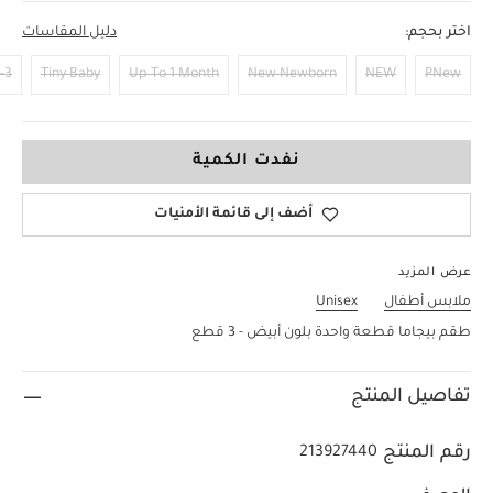
اختر بحجم:
دليل المقاسات
Months
Tiny Baby
Up To 1 Month
New Newborn
NEW
PNew
12-18 Months
نفدت الكمية
أضف إلى قائمة الأمنيات
عرض المزيد
ملابس أطفال
Unisex
طقم بيجاما قطعة واحدة بلون أبيض - 3 قطع
تفاصيل المنتج
رقم المنتج
213927440