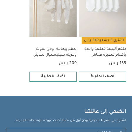
سوت ومريلة سيليستيال لحديثي الولادة، 5 قطع
اشتري 2 بسعر 240 ر.س
طقم ألبسة قطعة واحدة
طقم بيجامة، بودي سوت
بأكمام قصيرة قماش
ومريلة سيليستيال لحديثي
عضوي بلون أبيض - 5 قطع
الولادة، 5 قطع
139 ر.س
209 ر.س
اضف للحقيبة
اضف للحقيبة
انضمي إلى عائلتنا
اشترك في نشرتنا الإخبارية وكن أول من تصله أحدث عروضنا ومنتجاتنا الجديدة.