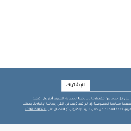
الإشتراك
في على كل جديد من تشكيلاتنا وعروضنا الحصرية. للتعرف أكثر على كيفية
ة صفحة
سياسة الخصوصية
.إذا لم تعد ترغب في تلقي رسائلنا الإخبارية، يمكنك
يق خدمة العملاء من خلال البريد الإلكتروني أو الاتصال على
966115103211+
.