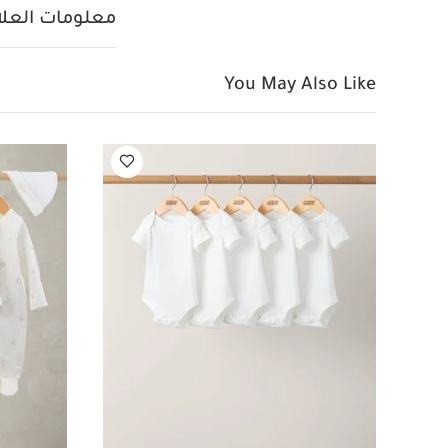
بيجامة، بودي سوت ومريل
معلومات العلام
You May Also Like