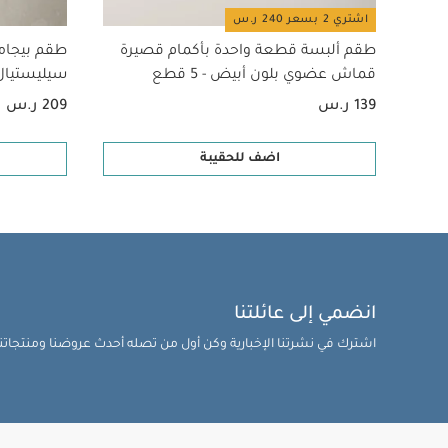
اشتري 2 بسعر 240 ر.س
طقم ألبسة قطعة واحدة بأكمام قصيرة
طقم بيجام
قماش عضوي بلون أبيض - 5 قطع
سيليستيال لح
139 ر.س
209 ر.س
اضف للحقيبة
انضمي إلى عائلتنا
اشترك في نشرتنا الإخبارية وكن أول من تصله أحدث عروضنا ومنتجاتنا 