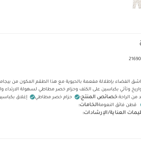
21690
ق الفضاء بإطلالة مفعمة بالحيوية مع هذا الطقم المكون من بيجاما
ريخ وتأتي بكباسين على الكتف وحزام خصر مطاطي لسهولة الارتداء والتغ
خصائص المنتج:
 من الراحة.
حزام خصر مطاطي
إغلاق بكباسين
الخامات:
قطن فائق النعومة
يمات العناية/الإرشادات:
درجة مئوية
ممنوع استخدام المبيضات
تجفيف على درج
رارة منخفضة
ممنوع التنظيف الجاف
تغسل الألوان الداكنة على ح
يعجبك أيضاً:
طقم ألبسة قطعة واحدة بأكمام قصيرة قماش عضوي بلون أبيض - 5 