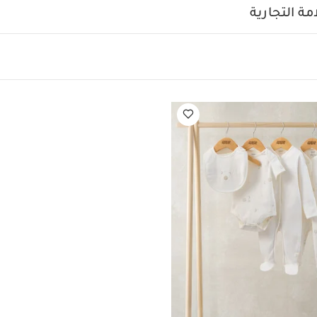
ة سيليستيال لحديثي الولادة، 5 قطع
ة التجارية