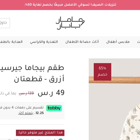
تنزيلات الصيف! تسوقي الأفضل مبيعًا بخصم لغاية 50%.
ت
ملابس أطفال
أثاث حضانة الأطفال
التغذية والكراسي
العناية بالطف
طقم بيجاما جيرسي
65%
خصم
أزرق - قطعتان
49 ر.س
139 ر.س
بما في ذل
تقسيم على دفعات 4 بدون فوائد بقيمة
12.25.
يتعلم أكثر
هذا المنتج غير متوفر حاليا.