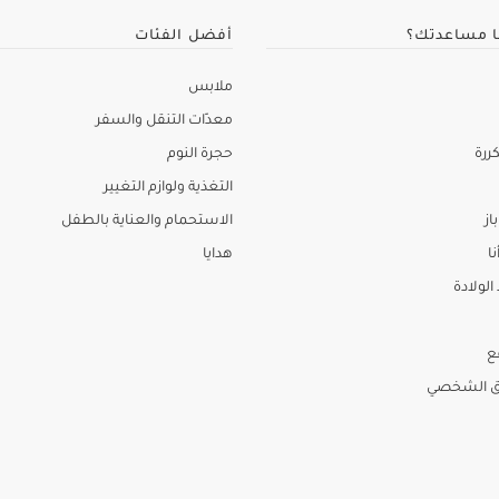
ا مساعدتك؟
أفضل الفئات
ملابس
معدّات التنقل والسفر
ررة
حجرة النوم
التغذية ولوازم التغيير
از
الاستحمام والعناية بالطفل
نا
هدايا
لولادة
ع
ق الشخصي