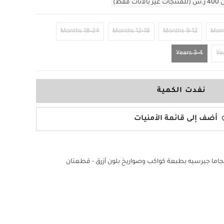
قط)
18-24 Months
12-18 Months
9-12 Months
3-4 Years
نفدت الكمية
أضف إلى قائمة الأمنيات
اما جيرسيه بطبعة كواكب وصواريخ بلون أزرق - قطعتان