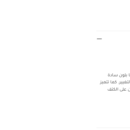
 بلون سادة
يير. كما تتميز
 على الكتف
ة حرارة منخفضة
دة
كيّ على
قطع
طقم