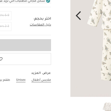
شحن مجاني للطلبات التي تزيد عن 400 ر.س (للمنتجات غير بالأثاث ف
6-9 Months
اختر بحجم:
دليل المقاسات
3-4 Years
2-3 Years
عرض المزيد
ملابس أطفال
Unisex
طقم بيج