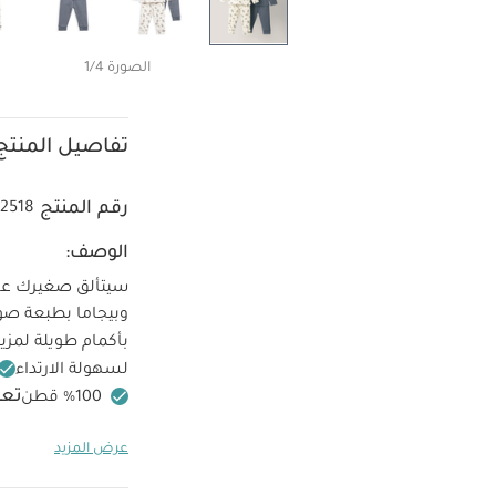
الصورة 1/4
تفاصيل المنتج
رقم المنتج
2518
الوصف:
سيتألق صغيرك عاش
وبيجاما بطبعة صوا
بأكمام طويلة لمزيد
لسهولة الارتداء
تعل
غسل على درجة حرارة 40 
عرض المزيد
كيّ على درجة ح
الجانب الداخلي
قد 