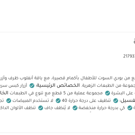
21793
ة من 5 قطع من بودي السوت للأطفال بأكمام قصيرة، مع ياقة أنفلوب ظرف وأز
الخصائص الرئيسية:
جموعة من الطبعات الزهرية.
أزرار كبس سر
الخا
على البشرة
مجموعة عملية من 5 قطع مع تنوع في الطبعات
لغسيل:
تنظيف على درجة حرارة 40
لا تستخدم المبيضات
تج
كي بدرجة حرارة منخفضة
لا يُنظف جاف
تنظف الألوان الد
خلفية
قد يعجبك أيضاً:
ي سوت ومريلة سيليستيال لحديثي الولادة، 5 قطع
رومبر قصير دانتيل بكشك
ين بتطريز