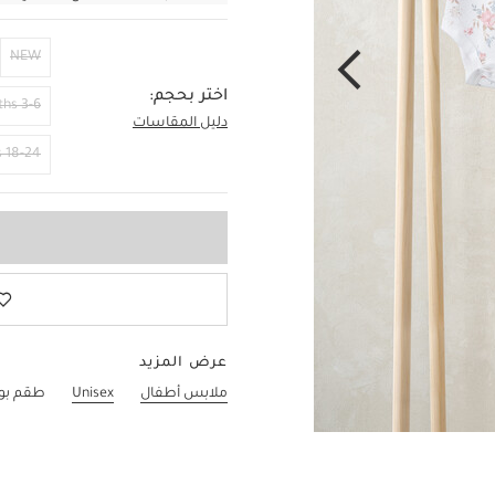
NEW
اختر بحجم:
3-6 Months
دليل المقاسات
6-9 Months
18-24 Months
عرض المزيد
ملابس أطفال
Unisex
طقم بودي