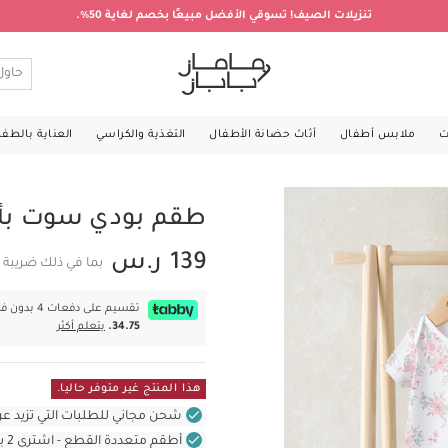
تنزيلات الصيف! تسوقي الأفضل مبيعًا بخصم لغاية 50%.
ت
ملابس أطفال
أثاث حضانة الأطفال
التغذية والكراسي
العناية بالطف
طقم بودي سوت بأكمام
139 ر.س
بما في ذلك ضريبة 
تقسيم على دفعات 4 بدون فوائد بقيمة
34.75.
يتعلم أكثر
هذا المنتج غير متوفر حاليا.
شحن مجاني للطلبات التي تزيد عن 400 ر.س (للمنتجات غير بالأثاث ف
أطقم متعددة القطع - اشتري 2 بسعر 240 ر.س