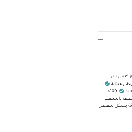
رار كبس بين
يعة وسهلة
مة:
100%
فيف بالمجفف
اكنة بشكل منفصل
طقم ألبسة قطعة واحدة بأكمام قصيرة قماش عضوي بلون أبيض - 5
ش
أفرول منسوج