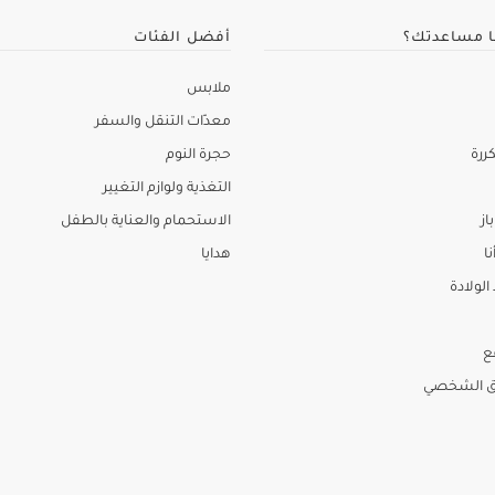
ا مساعدتك؟
أفضل الفئات
ملابس
معدّات التنقل والسفر
ررة
حجرة النوم
التغذية ولوازم التغيير
از
الاستحمام والعناية بالطفل
نا
هدايا
لولادة
ع
ق الشخصي