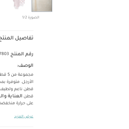
الصورة 1/2
تفاصيل المنتج
رقم المنتج
7803
الوصف:
مجموع
الأرجل. متوفرة بم
قطن ناعم ولطيف 
العناية وا
قطن
على حرارة منخفضة
كي من الجهة ال
عرض المزيد
قطع
طقم بيجامة، بود
بياقة مطرزة
أفرول مز