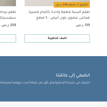
اشتري 2 بسعر 240 ر.س
طقم ألبسة قطعة واحدة بأكمام قصيرة
طقم بيجام
قماش عضوي بلون أبيض - 5 قطع
سيليستيال لح
139 ر.س
209 ر.س
اضف للحقيبة
انضمي إلى عائلتنا
اشترك في نشرتنا الإخبارية وكن أول من تصله أحدث عروضنا ومنتجاتنا 