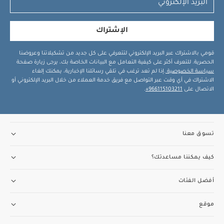
الإشتراك
قومي بالاشتراك عبر البريد الإلكتروني لتتعرفي على كل جديد من تشكيلاتنا وعروضنا
الحصرية. للتعرف أكثر على كيفية التعامل مع البيانات الخاصة بك، يرجى زيارة صفحة
سياسة الخصوصية
.إذا لم تعد ترغب في تلقي رسائلنا الإخبارية، يمكنك إلغاء
الاشتراك في أي وقت عبر التواصل مع فريق خدمة العملاء من خلال البريد الإلكتروني أو
الاتصال على
966115103211+
.
تسوق معنا
كيف يمكننا مساعدتك؟
أفضل الفئات
موقع