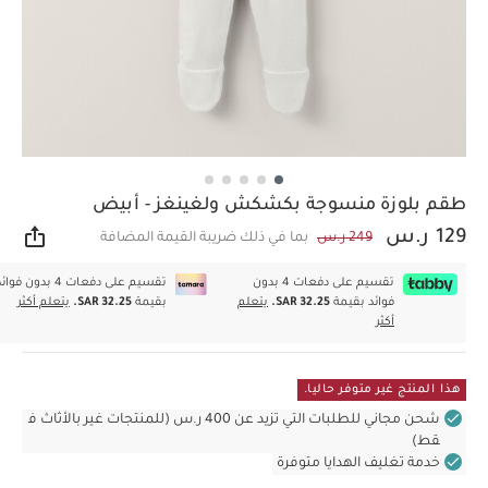
طقم بلوزة منسوجة بكشكش ولغينغز - أبيض
129 ر.س
249 ر.س
بما في ذلك ضريبة القيمة المضافة
مشار
تقسيم على دفعات 4 بدون
تقسيم على دفعات 4 بدون فوا
فوائد بقيمة
SAR 32.25.
يتعلم
بقيمة
SAR 32.25.
يتعلم أكثر
أكثر
هذا المنتج غير متوفر حاليا.
شحن مجاني للطلبات التي تزيد عن 400 ر.س (للمنتجات غير بالأثاث ف
قط)
خدمة تغليف الهدايا متوفرة