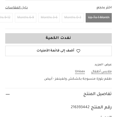
اختر بحجم:
دليل المقاسات
9-12 Months
6-9 Months
3-6 Months
0-3 Months
Up To 1 Month
Up To 1 Month
نفدت الكمية
أضف إلى قائمة الأمنيات
عرض المزيد
ملابس أطفال
Unisex
طقم بلوزة منسوجة بكشكش ولغينغز - أبيض
تفاصيل المنتج
رقم المنتج
216393442