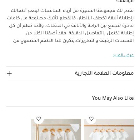
الوصف:
نقدم لك مجموعتنا المميزة من أزياء المناسبات لينعم أطفالك
بإطلالة أنيقة تخطف الأنظار، فالقطع تأتيك مصنوعة من خامات
فاخرة لتجمع بين الراحة والأناقة في الحفلات. ولأننا نعلم أن كل
إطلالة تكتمل بالتفاصيل الدقيقة، فقد أضفنا الكثير من
اللمسات الرقيقة والتطريزات.
يتكون هذا الطقم المنسوج من
قطعتين باللون الأبيض الزاهي، حيث يتميز ببلوزة من نسيج دقيق
عرض المزيد
بتصميم على شكل جرس بكشكش وياقة بحافة صدفية
وتفاصيل محاكة على خط الكتف. كما يأتي مع بنطال من نسيج
دقيق بأقدام متصلة وحزام خصر مطاطي لسهولة الارتداء
معلومات العلامة التجارية
لماذا تشتري هذا المنتج:
والتغيير.
بلوزة بتصميم على شكل جرس بكشكش
تفاصيل رقيقة
الخامات:
على الياقة وخط الكتف
أقدام متصلة
You May Also Like
تعليمات العناية/الإرشادات:
غسيل عند درجة حرارة 40 درجة مئوية
ممنوع استخدام
المبيّضات
تجفيف بدرجة حرارة منخفضة
كي على درجة حرارة
منخفضة
ممنوع التنظيف الجاف
تغسل الألوان الداكنة
على حدة
الغسيل والكي على الجانب الآخر
قد يعجبك أيضاً:
طقم ألبسة قطعة واحدة بأكمام قصيرة قماش عضوي بلون أبيض - 5