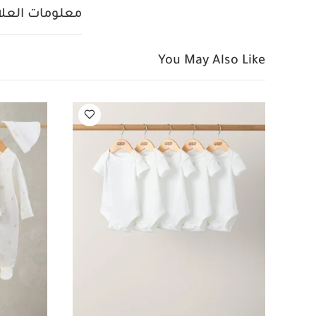
الألوان الداكنة 
معلومات العلام
قصيرة قماش عضوي بلون
قصيرة بطبعة ورود
ر
You May Also Like