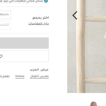
شحن مجاني للطلبات التي تزيد عن 400 ر.س (للمنتجات غير بالأثاث ف
 Month
اختر بحجم:
دليل المقاسات
6-9 Months
9-12 Months
عرض المزيد
ملابس أطفال
Unisex
طقم إطل