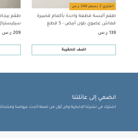
اشتري 2 بسعر 240 ر.س
طقم ألبسة قطعة واحدة بأكمام قصيرة
طقم بيجام
قماش عضوي بلون أبيض - 5 قطع
سيليستيال لح
139 ر.س
209 ر.س
اضف للحقيبة
انضمي إلى عائلتنا
اشترك في نشرتنا الإخبارية وكن أول من تصله أحدث عروضنا ومنتجاتنا 