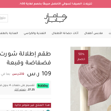
تنزيلات الصيف! تسوقي الأفضل مبيعًا بخصم لغاية 50%.
ت
ملابس أطفال
أثاث حضانة الأطفال
التغذية والكراسي
العناية بالطف
طقم إطلالة شورت بن
50%
خصم
فضفاضة وقبعة
109 ر.س
219 ر.س
بما في 
تقسيم على دفعات 4 بدون فوائد بقيمة
27.25.
يتعلم أكثر
هذا المنتج غير متوفر حاليا.