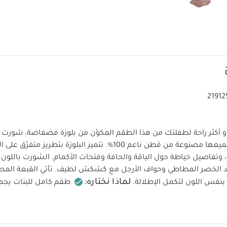
21912
 أو أكثر راحة لطفلتك من هذا الطقم المكوّن من بلوزة فضفاضة، شور
وقبعة شمسية، جميعها مصنوعة من قطن ناعم 100%. تتميز البلوزة بتطريز مت
ية، وتفاصيل خياطة حول الياقة والحافة وفتحات الأكمام. الشورت باللون ا
الخصر المطاطي وحواف الأرجل مع كشكش لطيف. تأتي القبعة الم
لماذا نختاره:
نفس اللون لتكمل الإطلالة.
طقم كامل للبنات يج
عة واحدة
قبعة رائعة ومثالية لأيام الشمس
ت:
إرشادات العناية:
100% قطن
تنظيف على درجة حرارة 40
آلي بدرجة حرارة منخفضة
كيّ بدرجة حرارة منخفضة
لا يُنظف جاف