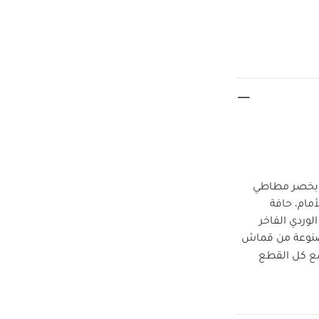
ت بخصر مطاطي
فرّق على الأمام، حافة
لوردي الفاخر
صنوعة من قماش
مع كل القطع
مصنوع من قطن ناعم 100% لراحة
لا يُستخدم
ًا
يُنظف مع