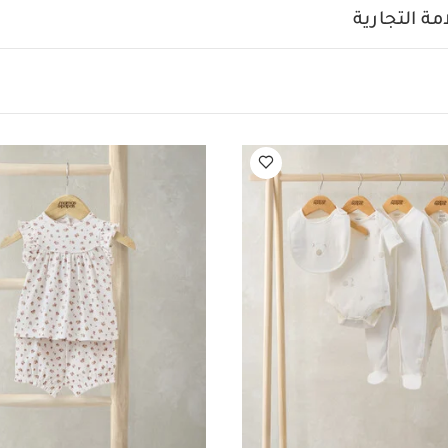
بشكل منفصل
يُنظف ويُكوى مقلوبًا
قد يعجبك أيضاً:
طقم ألبسة قطعة و
ة التجارية
 أبيض - 5 قطع
طقم بيجامة، بودي سوت ومريلة سيليستيال لحديثي الولادة، 5 قط
ومبر قصير بطبعة كرز
أفرول مزين بتطريز