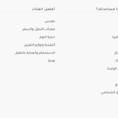
ا مساعدتك؟
أفضل الفئات
ملابس
معدّات التنقل والسفر
ررة
حجرة النوم
التغذية ولوازم التغيير
از
الاستحمام والعناية بالطفل
نا
هدايا
لولادة
ع
ق الشخصي