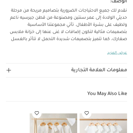
الوصف:
نقدم لك جميع الاحتياجات الضرورية بتصاميم مريحة من مرحلة
حديثي الولادة إلى عمر سنتين ومصنوعة من قطن جيرسيه ناعم
ولطيف على بشرة الأطفال. تأتي مجموعتنا الأساسية
بتصميمات مثالية لتكون إضافات لا غنى عنها إلى خزانة ملابس
صغارك، كما تتميز بتصميمات شديدة التحمل لا تتأثر بالغسل
المتكرر.
اضمني راحة صغارك في أوقات اللعب أو النوم مع طقم
عرض المزيد
اللباس القطعة الواحدة المصنوع من قطن ناعم بأكمام طويلة،
كما يتميز بتصميم سهل الارتداء وفتحة رقبة بتصميم متداخل
لماذا
وكباسين خالية من النيكل لا تسبب تهيجًا لبشرة الطفل.
معلومات العلامة التجارية
تشتري هذا المنتج:
طقم ألبسة قطعة واحدة بأكمام طويلة بلون أبيض - 5 قطع
فتحة رقبة بتصميم متداخل وأزرار كبس لسهولة الارتداء
You May Also Like
والتغيير
صنع من قطن جيرسيه لينعم أطفالكم
الخامات:
بالراحة
تعليمات العناية/الإرشادات:
100‏‏‏‏‏%‏ قطن
غسل على درجة حرارة 40 درجة مئوية
ممنوع استخدام
المبيضات
تجفيف على درجة حرارة منخفضة
كيّ على درجة