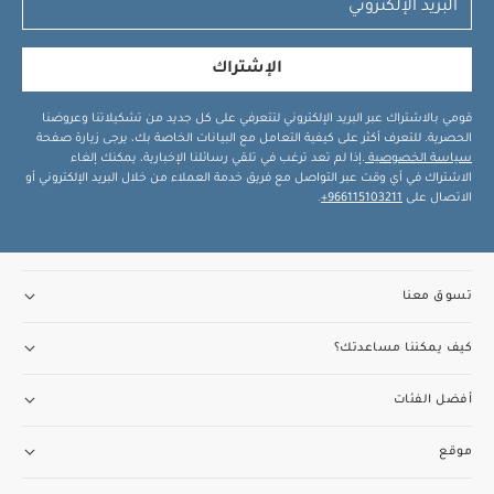
الإشتراك
قومي بالاشتراك عبر البريد الإلكتروني لتتعرفي على كل جديد من تشكيلاتنا وعروضنا
الحصرية. للتعرف أكثر على كيفية التعامل مع البيانات الخاصة بك، يرجى زيارة صفحة
سياسة الخصوصية
.إذا لم تعد ترغب في تلقي رسائلنا الإخبارية، يمكنك إلغاء
الاشتراك في أي وقت عبر التواصل مع فريق خدمة العملاء من خلال البريد الإلكتروني أو
الاتصال على
966115103211+
.
تسوق معنا
كيف يمكننا مساعدتك؟
أفضل الفئات
موقع