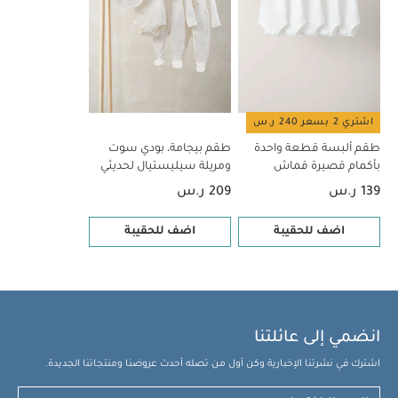
حرارة منخفضة
ممنوع التنظيف الجاف
تغسل الألوان
الداكنة على حدة
كيّ على الجانب الداخلي
قد يعجبك أيضاً:
طقم ألبسة قطعة واحدة بأكمام قصيرة قماش عضوي بلون أبيض - 5
قطع
طقم بيجامة، بودي سوت ومريلة سيليستيال لحديثي الولادة، 5
قطع
اشتري 2 بسعر 240 ر.س
طقم ألبسة قطعة واحدة
طقم بيجامة، بودي سوت
بأكمام قصيرة قماش
ومريلة سيليستيال لحديثي
عضوي بلون أبيض - 5 قطع
الولادة، 5 قطع
139 ر.س
209 ر.س
اضف للحقيبة
اضف للحقيبة
انضمي إلى عائلتنا
اشترك في نشرتنا الإخبارية وكن أول من تصله أحدث عروضنا ومنتجاتنا الجديدة.