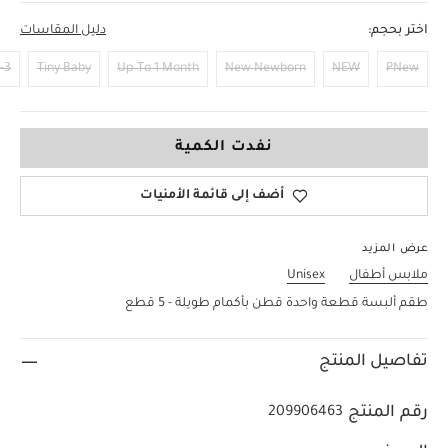
اختر بحجم:
دليل المقاسات
Months
Tiny Baby
Up To 1 Month
New Newborn
NEW
PNew
9-12 Months
نفدت الكمية
أضف إلى قائمة الأمنيات
عرض المزيد
ملابس أطفال
Unisex
طقم ألبسة قطعة واحدة قطن بأكمام طويلة - 5 قطع
تفاصيل المنتج
رقم المنتج
209906463