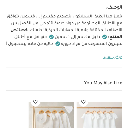
الوصف:
يتميز هذا الطبق السيليكون بتصميم مقسم إلى قسمين يتوافق
مع الأطباق المصنوعة من مواد حيوية لتتمكني من الفصل بين
الأصناف المختلفة وتنمية المهارات الحركية لطفلك.
خصائص
المنتج:
طبق مقسم إلى قسمين
متوافق مع أطباق
سيترون المصنوعة من مواد حيوية
خالية من مادة بيسفينول أ
صنع من سيليكون آمن على الطعام
سهلة الاستخدام
عرض المزيد
الأبعاد:
19 × 12 × 2.4 سم
مواصفات المنتج:
مواصفات
المنتج:
آمن للوضع في غسالة الأطباق
غير مناسب
للوضع في الميكروويف
قد يعجبك أيضاً:
طقم ألبسة قطعة واحدة
بأكمام قصيرة قماش عضوي بلون أبيض - 5 قطع
طقم بيجامة، بودي
You May Also Like
سوت ومريلة سيليستيال لحديثي الولادة، 5 قطع