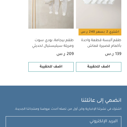
اشتري 2 بسعر 240 ر.س
طقم ألبسة قطعة واحدة
طقم بيجامة، بودي سوت
بأكمام قصيرة قماش
ومريلة سيليستيال لحديثي
عضوي بلون أبيض - 5 قطع
الولادة، 5 قطع
139 ر.س
209 ر.س
اضف للحقيبة
اضف للحقيبة
انضمي إلى عائلتنا
اشترك في نشرتنا الإخبارية وكن أول من تصله أحدث عروضنا ومنتجاتنا الجديدة.