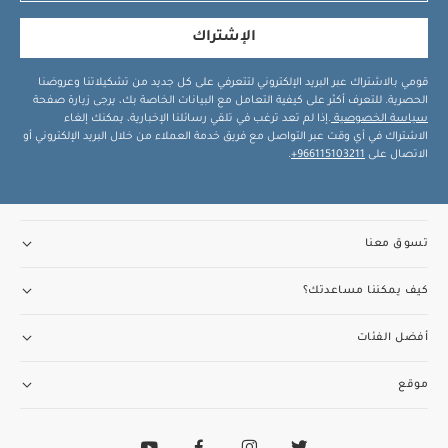
الإشتراك
قومي بالاشتراك عبر البريد الإلكتروني لتتعرفي على كل جديد من تشكيلاتنا وعروضنا
الحصرية. للتعرف أكثر على كيفية التعامل مع البيانات الخاصة بك، يرجى زيارة صفحة
سياسة الخصوصية
.إذا لم تعد ترغب في تلقي رسائلنا الإخبارية، يمكنك إلغاء
الاشتراك في أي وقت عبر التواصل مع فريق خدمة العملاء من خلال البريد الإلكتروني أو
الاتصال على
966115103211+
.
تسوق معنا
كيف يمكننا مساعدتك؟
أفضل الفئات
موقع