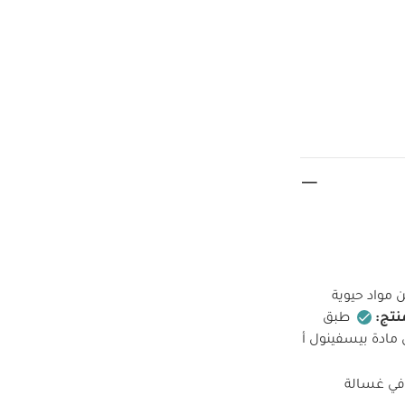
 مواد حيوية
تج:
طبق
 مادة بيسفينول أ
في غسالة