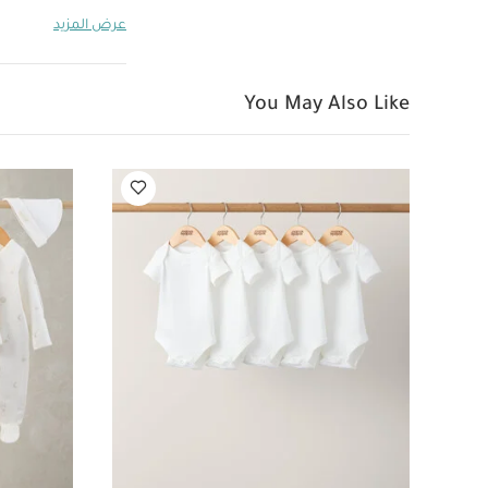
الأطباق
غير من
عرض المزيد
عضوي بلون أبيض - 5 قطع
You May Also Like