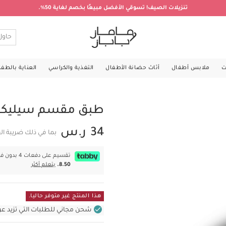
تنزيلات الصيف! تسوقي الأفضل مبيعًا بخصم لغاية 50%.
ت
ملابس أطفال
أثاث حضانة الأطفال
التغذية والكراسي
العناية بالطف
طبق مقسم سيليكون
34 ر.س
بما في ذلك ضريبة ال
تقسيم على دفعات 4 بدون فوائد بقيمة
8.50.
يتعلم أكثر
هذا المنتج غير متوفر حاليا.
شحن مجاني للطلبات التي تزيد عن 400 ر.س (للمنتجات غير بالأثاث ف