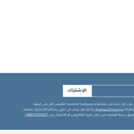
الإشتراك
في على كل جديد من تشكيلاتنا وعروضنا الحصرية. للتعرف أكثر على كيفية
ة صفحة
سياسة الخصوصية
.إذا لم تعد ترغب في تلقي رسائلنا الإخبارية، يمكنك
يق خدمة العملاء من خلال البريد الإلكتروني أو الاتصال على
966115103211+
.