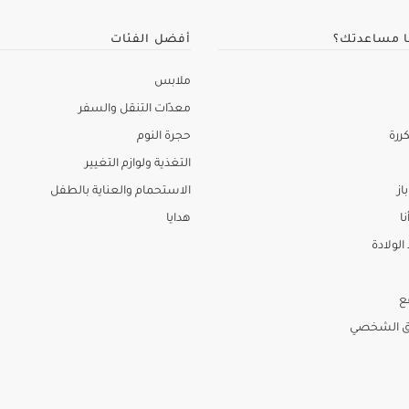
ا مساعدتك؟
أفضل الفئات
ملابس
معدّات التنقل والسفر
ررة
حجرة النوم
التغذية ولوازم التغيير
از
الاستحمام والعناية بالطفل
نا
هدايا
لولادة
ع
ق الشخصي