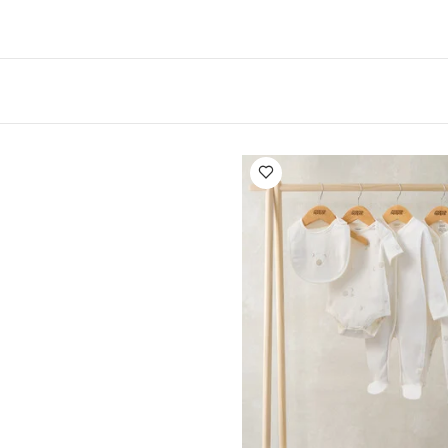
اسب للوضع في الميكروويف
قد يعجبك أيضاً:
طقم ألبسة قطعة واحدة ب
طقم بيجامة، بودي سوت ومريلة سيليستيال لحديثي الولادة، 5 قطع