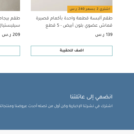
اشتري 2 بسعر 240 ر.س
طقم ألبسة قطعة واحدة بأكمام قصيرة
طقم بيجام
قماش عضوي بلون أبيض - 5 قطع
سيليستيال لح
139 ر.س
209 ر.س
اضف للحقيبة
انضمي إلى عائلتنا
اشترك في نشرتنا الإخبارية وكن أول من تصله أحدث عروضنا ومنتجاتنا 