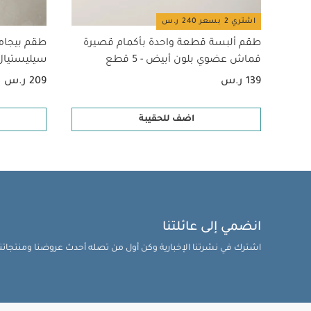
اشتري 2 بسعر 240 ر.س
طقم ألبسة قطعة واحدة بأكمام قصيرة
طقم بيجام
قماش عضوي بلون أبيض - 5 قطع
سيليستيال لح
139 ر.س
209 ر.س
اضف للحقيبة
انضمي إلى عائلتنا
اشترك في نشرتنا الإخبارية وكن أول من تصله أحدث عروضنا ومنتجاتنا 