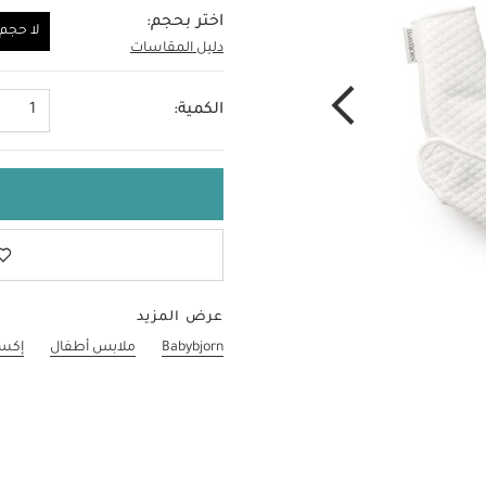
اختر بحجم:
لا حجم
دليل المقاسات
لا حجم
الكمية:
1
عرض المزيد
Babybjorn
ملابس أطفال
إكسس