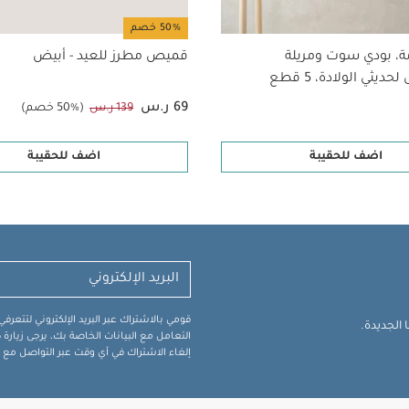
50% خصم
ة، بودي سوت ومريلة
قميص مطرز للعيد - أبيض
ديثي الولادة، 5 قطع
69 ر.س
139 ر.س
(50% خصم)
اضف للحقيبة
اضف للحقيبة
قومي بالاشتراك عبر البريد الإلكتروني لتتعر
الجديدة.
التعامل مع البيانات الخاصة بك، يرجى زيار
إلغاء الاشتراك في أي وقت عبر التواصل مع فر