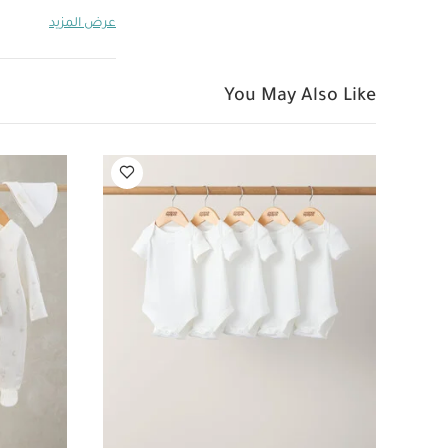
الانسكابات على ال
عرض المزيد
يمكن تركها مثبتة أثنا
للخارج للأطفال بعمر 5-15شهور أو 12 كغم على
You May Also Like
Institute لدعم الساقين والأرداف والعمود الفقري
قماش عضوي بلون أبيض -
للعيد - أبيض
كارديغ