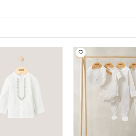
جزء العلوي وحمالات الكتف لحمالة الأطفال
خامات سريعة الجفاف ل
ء تعديل حمالة الأطفال تناسب حمالة الأطفال وان (منذ إصدار 2018 وما بعده)
مقعد بوضعية مواجهة للداخل للأطفال بعمر 3-4 شهور أو 13 كغم على 
 الأكثر
معتمد من nal Hip Dysplasia
قد يعجبك أيضاً:
طقم ألبسة قطعة واحدة
 5 قطع
طقم بيجامة، بودي سوت ومريلة سيليستيال لحديثي الولادة، 5 قطع
ان منسوج - أبيض
طقم لباس قطعة واحدة بأكمام طويلة ونقشة حيوانات - 5 قطع