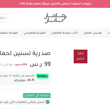
تنزيلات الصيف! تسوقي الأفضل مبيعًا بخصم لغاية 50%.
ت
ملابس أطفال
أثاث حضانة الأطفال
التغذية والكراسي
العناية بالطف
صدرية تسنين لحمال
34%
خصم
99 ر.س
149 ر.س
بما في ذل
تقسيم على دفعات 4 بدون فوائد بقيمة
24.75.
يتعلم أكثر
متوفرة في المخزن
شحن مجاني للطلبات التي تزيد عن 400 ر.س (للمنتجات غير بالأثاث ف