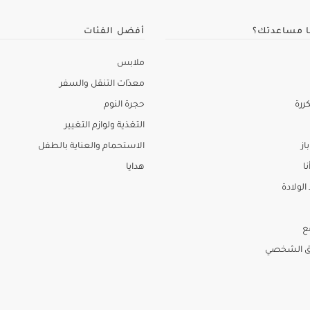
ا مساعدتك؟
أفضل الفئات
ملابس
معدّات التنقل والسفر
ررة
حجرة النوم
التغذية ولوازم التغيير
از
الاستحمام والعناية بالطفل
نا
هدايا
لولادة
ع
ق الشخصي