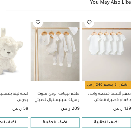
You May Also Like
اشتري 2 بسعر 240 ر.س
طقم ألبسة قطعة واحدة
طقم بيجامة، بودي سوت
لعبة لينة بتصمي
بأكمام قصيرة قماش
ومريلة سيليستيال لحديثي
بجرس
عضوي بلون أبيض - 5 قطع
الولادة، 5 قطع
139 ر.س
209 ر.س
59 ر.س
اضف للحقيبة
اضف للحقيبة
اضف للحق