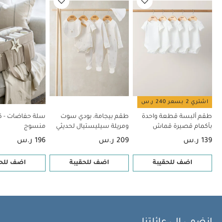
توت - بريستين وايت
حوض استحمام جرو ويذ مي 4 في 1 من فريدا
اشتري 2 بسعر 240 ر.س
طقم ألبسة قطعة واحدة
طقم بيجامة، بودي سوت
سلة حفاضات - 
بأكمام قصيرة قماش
ومريلة سيليستيال لحديثي
منسوج
عضوي بلون أبيض - 5 قطع
الولادة، 5 قطع
139 ر.س
209 ر.س
196 ر.س
اضف للحقيبة
اضف للحقيبة
اضف للحق