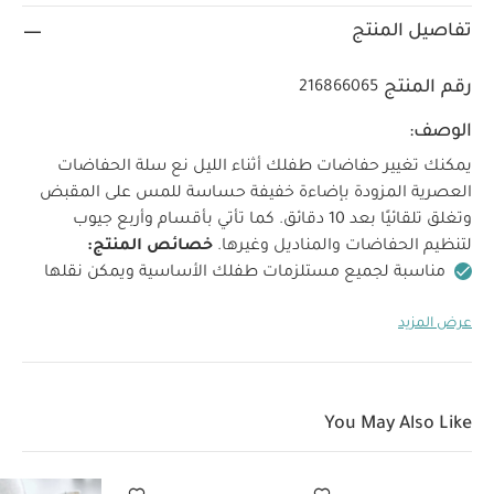
تفاصيل المنتج
رقم المنتج
216866065
الوصف:
يمكنك تغيير حفاضات طفلك أثناء الليل نع سلة الحفاضات
العصرية المزودة بإضاءة خفيفة حساسة للمس على المقبض
وتغلق تلقائيًا بعد 10 دقائق. كما تأتي بأقسام وأربع جيوب
لتنظيم الحفاضات والمناديل وغيرها.
خصائص المنتج:
مناسبة لجميع مستلزمات طفلك الأساسية ويمكن نقلها
بسهولة من غرفة لغرفة
قسم في المنتصف قابل للتحريك
عرض المزيد
لسهولة التعديل
جيبان داخليان من قماش شبكي مطاطي
وجيبان خارجيان
مقبض سهل الإمساك مزود بضوء حساس
للمس
إغلاق تلقائي بعد 10 دقائق
الأبعاد:
13 × 24 × 21.5 سم
مواصفات المنتج:
قد يعجبك
You May Also Like
أيضاً:
طقم ألبسة قطعة واحدة بأكمام قصيرة قماش عضوي بلون أبيض
- 5 قطع
طقم بيجامة، بودي سوت ومريلة سيليستيال لحديثي الولادة، 5
قطع
سلة حفاضات - كشمير منسوج
غطاء مهد ديلوكس+ من دوك ايه