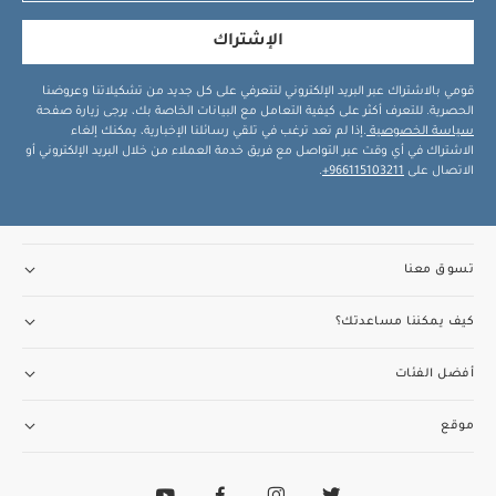
الإشتراك
قومي بالاشتراك عبر البريد الإلكتروني لتتعرفي على كل جديد من تشكيلاتنا وعروضنا
الحصرية. للتعرف أكثر على كيفية التعامل مع البيانات الخاصة بك، يرجى زيارة صفحة
سياسة الخصوصية
.إذا لم تعد ترغب في تلقي رسائلنا الإخبارية، يمكنك إلغاء
الاشتراك في أي وقت عبر التواصل مع فريق خدمة العملاء من خلال البريد الإلكتروني أو
الاتصال على
966115103211+
.
تسوق معنا
كيف يمكننا مساعدتك؟
أفضل الفئات
موقع