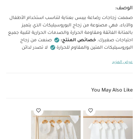
الوصف:
صممت زجاجات رضاعة بيبس بعناية لتناسب استخدام الأطفال
والآباء، فهي مصنوعة من زجاج البوروسيليكات الذي يتميز
بالمتانة الفائقة ومقاومة الحرارة والصدمات الحرارية لتلبية جميع
احتياجات صغيرك.
خصائص المنتج:
صنعت من زجاج
البوروسيليكات المتين والمقاوم للحرارة
لا تصدر لدائن
بلاستيكية دقيقة في الحليب
حلمة دائرية من مطاط لاتكس
عرض المزيد
طبيعي (تدفق بطيء)
حلمة دائرية متوافقة مع حلمات
لهايات كولور بيبس الشهيرة
تصميم مضاد للمغص
صنعت جميع الأجزاء من خامات مناسب للمواد الغذائية بنسبة
100%
صممت الحلمة بصمام مضاد للمغص لإخراج الهواء
You May Also Like
وتقليل ابتلاع الهواء أثناء الرضاعة
صنعت الحلمات من
مطاط لاتكس طبيعي، لذا قد توجد بعض الاختلافات الطبيعية
في الألوان
يتضمن المنتج:
زجاجة رضاعة بسعة 225 ملل/ 8 أوقية
سائلة
غطاء
حلمة (تدفق بطيء)
قفل للحليب
غطاء لف
قمع قابل للطي
تأتي هذه الزجاجة مع قمع قابل