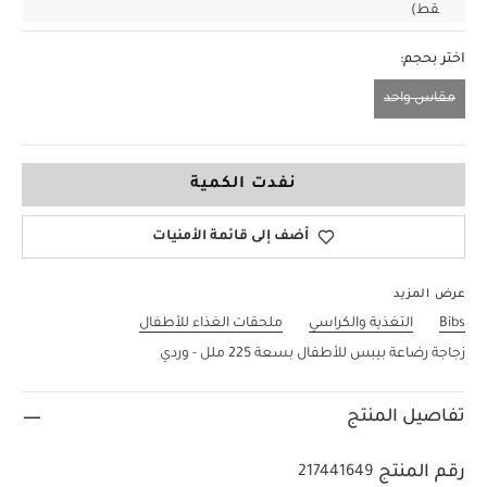
قط)
اختر بحجم:
مقاس واحد
مقاس واحد
نفدت الكمية
أضف إلى قائمة الأمنيات
عرض المزيد
Bibs
التغذية والكراسي
ملحقات الغذاء للأطفال
زجاجة رضاعة بيبس للأطفال بسعة 225 ملل - وردي
تفاصيل المنتج
رقم المنتج
217441649