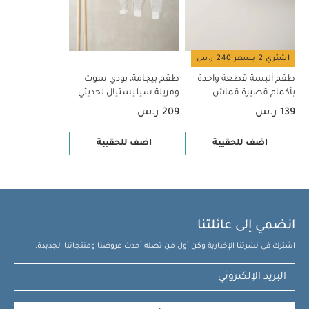
اشتري 2 بسعر 240 ر.س
طقم ألبسة قطعة واحدة
طقم بيجامة، بودي سوت
بأكمام قصيرة قماش
ومريلة سيليستيال لحديثي
عضوي بلون أبيض - 5 قطع
الولادة، 5 قطع
139 ر.س
209 ر.س
اضف للحقيبة
اضف للحقيبة
انضمي إلى عائلتنا
اشترك في نشرتنا الإخبارية وكن أول من تصله أحدث عروضنا ومنتجاتنا الجديدة.