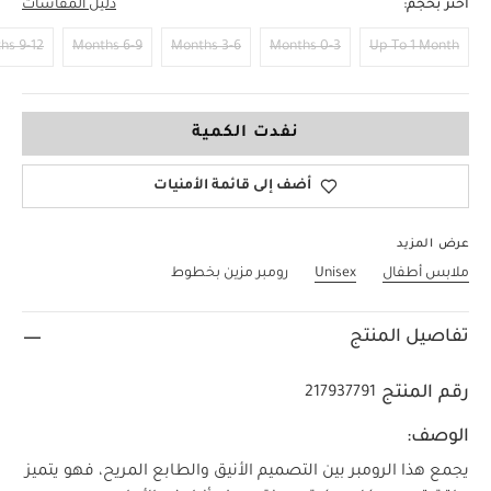
اختر بحجم:
دليل المقاسات
9-12 Months
6-9 Months
3-6 Months
0-3 Months
Up To 1 Month
12-18 Months
نفدت الكمية
أضف إلى قائمة الأمنيات
عرض المزيد
ملابس أطفال
Unisex
رومبر مزين بخطوط
تفاصيل المنتج
رقم المنتج
217937791
الوصف:
يجمع هذا الرومبر بين التصميم الأنيق والطابع المريح، فهو يتميز