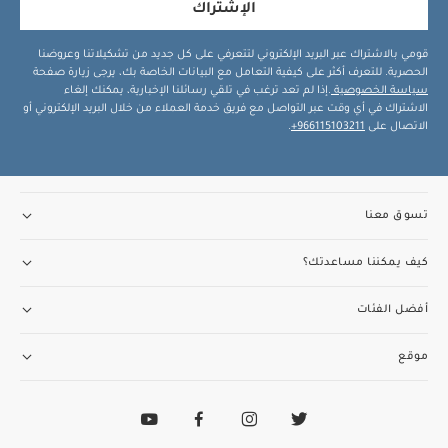
الإشتراك
قومي بالاشتراك عبر البريد الإلكتروني لتتعرفي على كل جديد من تشكيلاتنا وعروضنا
الحصرية. للتعرف أكثر على كيفية التعامل مع البيانات الخاصة بك، يرجى زيارة صفحة
سياسة الخصوصية
.إذا لم تعد ترغب في تلقي رسائلنا الإخبارية، يمكنك إلغاء
الاشتراك في أي وقت عبر التواصل مع فريق خدمة العملاء من خلال البريد الإلكتروني أو
الاتصال على
966115103211+
.
تسوق معنا
كيف يمكننا مساعدتك؟
أفضل الفئات
موقع