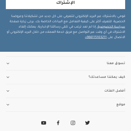
الإشتراك
قومي بالاشتراك عبر البريد الإلكتروني لتتعرفي على كل جديد من تشكيلاتنا وعروضنا
الحصرية. للتعرف أكثر على كيفية التعامل مع البيانات الخاصة بك، يرجى زيارة صفحة
سياسة الخصوصية
.إذا لم تعد ترغب في تلقي رسائلنا الإخبارية، يمكنك إلغاء
الاشتراك في أي وقت عبر التواصل مع فريق خدمة العملاء من خلال البريد الإلكتروني أو
الاتصال على
966115103211+
.
تسوق معنا
كيف يمكننا مساعدتك؟
أفضل الفئات
موقع