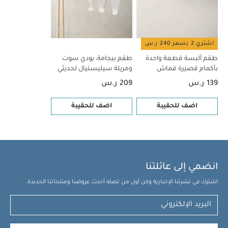
اشتري 2 بسعر 240 ر.س
طقم ألبسة قطعة واحدة
طقم بيجامة، بودي سوت
بأكمام قصيرة قماش
ومريلة سيليستيال لحديثي
عضوي بلون أبيض - 5 قطع
الولادة، 5 قطع
139 ر.س
209 ر.س
اضف للحقيبة
اضف للحقيبة
انضمي إلى عائلتنا
اشترك في نشرتنا الإخبارية وكن أول من تصله أحدث عروضنا ومنتجاتنا الجديدة.