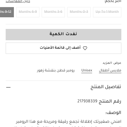
اختر بحجم:
دليل المقاسات
9-12 Months
6-9 Months
3-6 Months
0-3 Months
Up To 1 Month
9-12 Months
نفدت الكمية
أضف إلى قائمة الأمنيات
عرض المزيد
ملابس أطفال
Unisex
رومبر قطن بنقشة زهور
تفاصيل المنتج
رقم المنتج
217938339
الوصف:
امنحي صغيرتك إطلالة تجمع رقيقة ومريحة مع هذا الرومبر