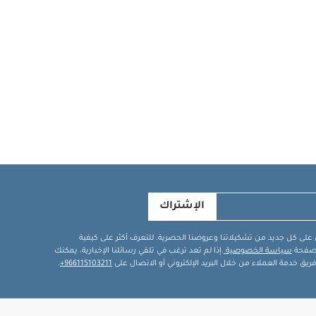
الإشتراك
في على كل جديد من تشكيلاتنا وعروضنا الحصرية. للتعرف أكثر على كيفية
ة صفحة
سياسة الخصوصية
.إذا لم تعد ترغب في تلقي رسائلنا الإخبارية، يمكنك
يق خدمة العملاء من خلال البريد الإلكتروني أو الاتصال على
966115103211+
.