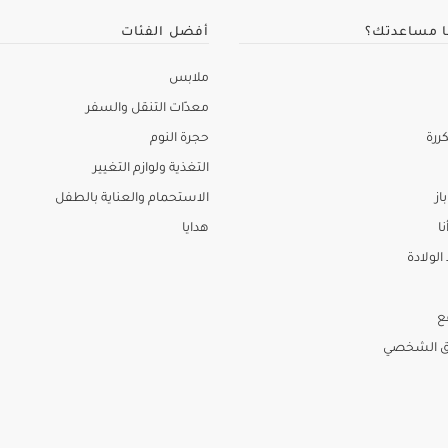
ا مساعدتك؟
أفضل الفئات
ملابس
معدّات التنقل والسفر
ررة
حجرة النوم
التغذية ولوازم التغيير
از
الاستحمام والعناية بالطفل
نا
هدايا
لولادة
ع
ق الشخصي