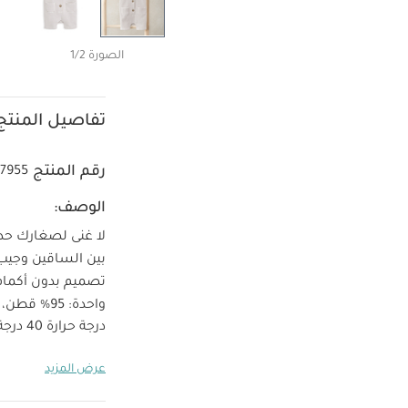
الصورة 1/2
تفاصيل المنتج
رقم المنتج
37955
الوصف:
لا غنى لصغارك حدي
بين الساقين وجيب 
تصميم بدون أكمام م
واحدة: 95% قطن، 5% إيلاستين
درجة حرارة 40 درجة مئوية
حرارة منخفضة
عرض المزيد
يعجبك أيضاً:
طقم أ
ومريلة سيليستيال لحديثي