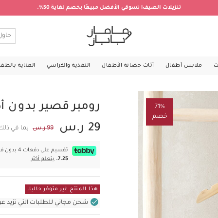
تنزيلات الصيف! تسوقي الأفضل مبيعًا بخصم لغاية 50%.
ت
ملابس أطفال
أثاث حضانة الأطفال
التغذية والكراسي
العناية بالطف
رومبر قصير بدون 
71%
خصم
29 ر.س
99 ر.س
بما في ذلك
تقسيم على دفعات 4 بدون فوائد بقيمة
7.25.
يتعلم أكثر
هذا المنتج غير متوفر حاليا.
شحن مجاني للطلبات التي تزيد عن 400 ر.س (للمنتجات غير بالأثاث ف