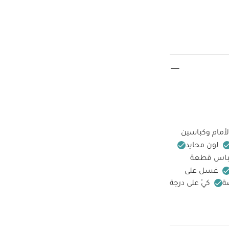
لأمام وكباسين
لون محايد
باس قطعة
غسل على
ة
كيّ على درجة
جانب الداخلي
قد
امة، بودي سوت