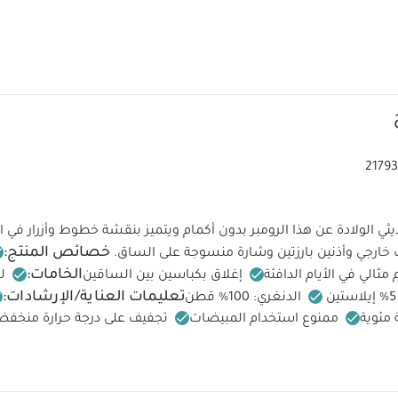
2179
ثي الولادة عن هذا الرومبر بدون أكمام ويتميز بنقشة خطوط وأزرار في ا
خصائص المنتج:
خارجي وأذنين بارزتين وشارة منسوجة على الساق.
الخامات:
ثالي في الأيام الدافئة
إغلاق بكباسين بين الساقين
ل
تعليمات العناية/الإرشادات:
الدنغري: 100% قطن
ممنوع استخدام المبيضات
تجفيف على درجة حرارة منخفض
ممنوع التنظيف الجاف
تغسل الألوان الداكنة على حدة
كيّ على ال
لبسة قطعة واحدة بأكمام قصيرة قماش عضوي بلون أبيض - 5 قطع
طقم بيج
 الولادة، 5 قطع