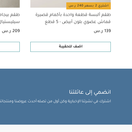
اشتري 2 بسعر 240 ر.س
طقم ألبسة قطعة واحدة بأكمام قصيرة
طقم بيجام
قماش عضوي بلون أبيض - 5 قطع
سيليستيال لح
139 ر.س
209 ر.س
اضف للحقيبة
انضمي إلى عائلتنا
اشترك في نشرتنا الإخبارية وكن أول من تصله أحدث عروضنا ومنتجاتنا 