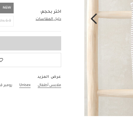
NEW
اختر بحجم:
دليل المقاسات
NEW
6-9 Months
عرض المزيد
ملابس أطفال
Unisex
رومبر ق