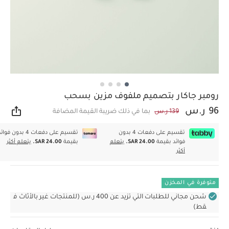
رومبر جاكار بتصميم ملفوف مزين بسحب
96 ر.س
139 ر.س
بما في ذلك ضريبة القيمة المضافة
مشار
تقسيم على دفعات 4 بدون
تقسيم على دفعات 4 بدون فوا
فوائد بقيمة
SAR 24.00.
يتعلم
بقيمة
SAR 24.00.
يتعلم أكثر
أكثر
متوفرة في المخزن
شحن مجاني للطلبات التي تزيد عن 400 ر.س (للمنتجات غير بالأثاث ف
قط)