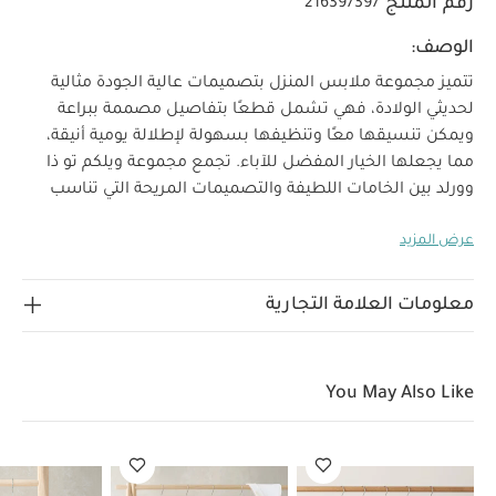
رقم المنتج
216397397
الوصف:
تتميز مجموعة ملابس المنزل بتصميمات عالية الجودة مثالية
لحديثي الولادة، فهي تشمل قطعًا بتفاصيل مصممة ببراعة
ويمكن تنسيقها معًا وتنظيفها بسهولة لإطلالة يومية أنيقة،
مما يجعلها الخيار المفضل للآباء. تجمع مجموعة ويلكم تو ذا
وورلد بين الخامات اللطيفة والتصميمات المريحة التي تناسب
استخدام طفلك منذ أيامه الأولى.
يعد هذا الرومبر إضافة أنيقة
عرض المزيد
وفاخرة إلى إطلالة طفلك، فهو مصنوع من قماش جاكار
بتصميم ملفوف مزين بسحب ويغلق بكباسين لسهولة وسرعة
خصائص المنتج:
الارتداء والتغيير.
قماش جاكار بتصميم
معلومات العلامة التجارية
فاخر
إغلاق بكباسين لسهولة الارتداء
تصميم ملفوف
الخامات:
عملي وأنيق
الخامة الأساسية: 76‏%‏ قطن، 24‏%‏ بوليستر
القماش
You May Also Like
تعليمات العناية/
المضلع: 95‏%‏ قطن، 5‏%‏ إيلاستان
الإرشادات:
غسل على درجة حرارة 40 درجة مئوية
ممنوع استخدام
المبيضات
تجفيف على درجة حرارة منخفضة
كيّ على درجة