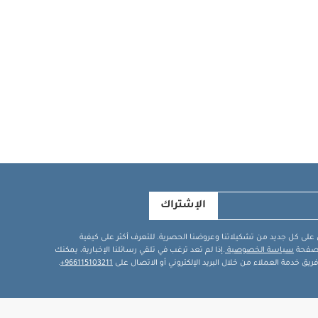
الإشتراك
في على كل جديد من تشكيلاتنا وعروضنا الحصرية. للتعرف أكثر على كيفية
ة صفحة
سياسة الخصوصية
.إذا لم تعد ترغب في تلقي رسائلنا الإخبارية، يمكنك
يق خدمة العملاء من خلال البريد الإلكتروني أو الاتصال على
966115103211+
.