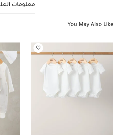
تشتري هذا المنت
معلومات العلام
ياقة كبيرة ب
لسهولة وسرعة الار
تعل
You May Also Like
غسيل عند درجة حرارة 40
كي على درجة حرار
على الجانب الآخر
قد
بيجامة، بودي سوت ومريل