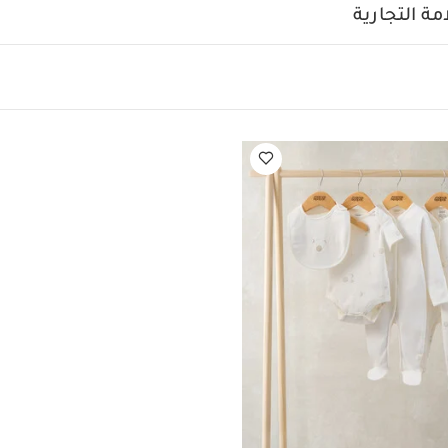
ج:
ة التجارية
كشكش وتطريزات
كشكش على الأساور
إغلاق بكباسين في الخلف 
الخامات:
تداء والتغيير
يمات العناية/الإرشادات:
 درجة مئوية
ممنوع استخدام المبيّضات
تجفيف بدرجة ح
ة منخفضة
ممنوع التنظيف الجاف
تغسل الألوان الداكنة على حدة
 يعجبك أيضاً:
طقم ألبسة قطعة واحدة بأكمام قصيرة قماش عضوي بلون أبيض - 
ة سيليستيال لحديثي الولادة، 5 قطع