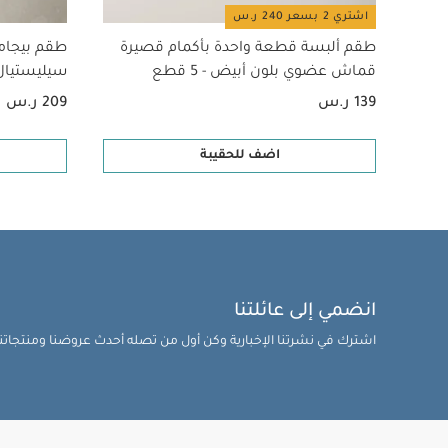
اشتري 2 بسعر 240 ر.س
طقم ألبسة قطعة واحدة بأكمام قصيرة
طقم بيجام
قماش عضوي بلون أبيض - 5 قطع
سيليستيال لح
139 ر.س
209 ر.س
اضف للحقيبة
انضمي إلى عائلتنا
اشترك في نشرتنا الإخبارية وكن أول من تصله أحدث عروضنا ومنتجاتنا 