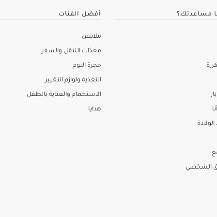
ا مساعدتك؟
أفضل الفئات
ملابس
معدّات التنقل والسفر
ررة
حجرة النوم
التغذية ولوازم التغيير
از
الاستحمام والعناية بالطفل
نا
هدايا
لولادة
ع
ق الشخصي