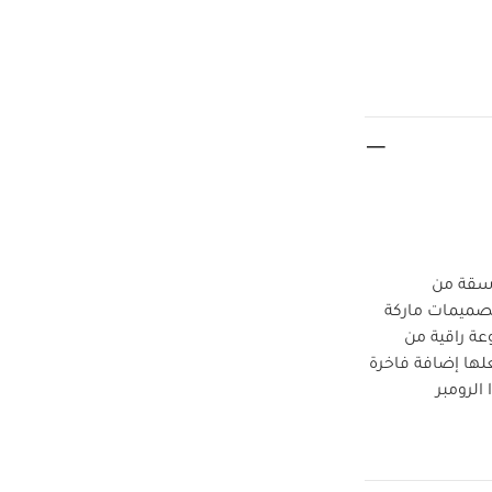
اسقة من
 تصميمات ماركة
قديمها لتناسب عام 2023 لابتكار مجموعة راقية من
ها إضافة فاخرة
الرومبر
ش وتطريزات رقيقة
أكمام لمزيد من
لماذا
التغيير.