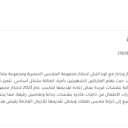
2163
ز وباباز مع لورا اشلي لابتكار مجموعة الملابس الحصرية ومجموعة متن
ب، حيث تهتم الماركتين الشهيرتين بأفراد العائلة بشكل أساسي. تتميز
لورا اشلي الكلاسيكية بنقشات فريدة يمكن إعادة ت
 الأطفال من خامات فاخرة بنقشات جذابة وتفاصيل رقيقة، مما يجعل
ع إلى خزانة ملابس طفلك ويمكن تقديمها للأجيال القادمة.
يفيض هذا 
 المميزة، فهو يأتي بتصميم أكمام طويلة وياقة كلاسيكية كبيرة بكشك
ان الشعور بالراحة. كما يتميز بكشكش على الأساور وتطريزات على ال
 أزرار خشبية في الأمام وكباسين بين الساقين لسهولة وسرعة الارتداء و