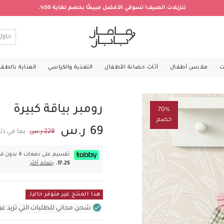
تنزيلات الصيف! تسوقي الأفضل مبيعًا بخصم لغاية 50%.
ت
ملابس أطفال
أثاث حضانة الأطفال
التغذية والكراسي
العناية بالطف
رومبر بياقة كبيرة
70%
خصم
69 ر.س
229 ر.س
بما في ذل
تقسيم على دفعات 4 بدون فوائد بقيمة
17.25.
يتعلم أكثر
هذا المنتج غير متوفر حاليا.
شحن مجاني للطلبات التي تزيد عن 400 ر.س (للمنتجات غير بالأثاث ف