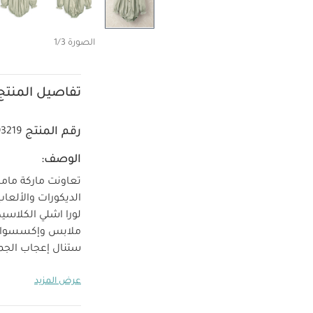
الصورة 1/3
تفاصيل المنتج
رقم المنتج
93219
الوصف:
تعاونت ماركة ماما
الديكورات والألعا
ملابس وإكسسوارات
ستنال إعجاب الجمي
بالتفاصيل الأنيقة
عرض المزيد
وأساور مطاطية لضم
الأناقة ويغلق بصف