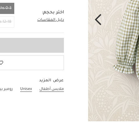
0-3 Months
اختر بحجم:
دليل المقاسات
0-3 Months
12-18 Months
عرض المزيد
ملابس أطفال
Unisex
رومبر بي