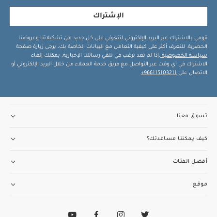
الإشتراك
قومي بالاشتراك عبر البريد الإلكتروني لتتعرفي على كل جديد من تشكيلاتنا وعروضنا
الحصرية. للتعرف أكثر على كيفية التعامل مع البيانات الخاصة بك، يرجى زيارة صفحة
سياسة الخصوصية
.إذا لم تعد ترغب في تلقي رسائلنا الإخبارية، يمكنك إلغاء
الاشتراك في أي وقت عبر التواصل مع فريق خدمة العملاء من خلال البريد الإلكتروني أو
الاتصال على
966115103211+
.
تسوق معنا
كيف يمكننا مساعدتك؟
أفضل الفئات
موقع