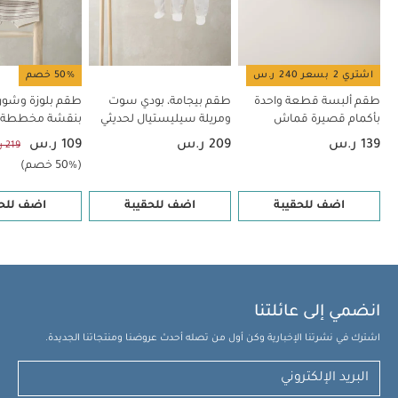
اشتري 2 بسعر 240 ر.س
50% خصم
طقم ألبسة قطعة واحدة
طقم بيجامة، بودي سوت
طقم بلوزة وشو
بأكمام قصيرة قماش
ومريلة سيليستيال لحديثي
بنقشة مخططة،
عضوي بلون أبيض - 5 قطع
الولادة، 5 قطع
139 ر.س
209 ر.س
109 ر.س
219 ر.س
(50% خصم)
اضف للحقيبة
اضف للحقيبة
اضف للحق
انضمي إلى عائلتنا
اشترك في نشرتنا الإخبارية وكن أول من تصله أحدث عروضنا ومنتجاتنا الجديدة.