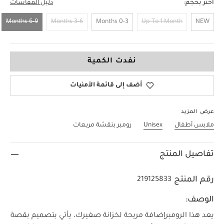
اختر بحجم:
دليل المقاسات
6-9 Months
3-6 Months
0-3 Months
Up To 1 Month
NEW
6-9 Months
نفدت الكمية
أضف إلى قائمة الأمنيات
عرض المزيد
ملابس أطفال
Unisex
رومبر بنقشة مربعات
تفاصيل المنتج
رقم المنتج
219125833
الوصف:
يعد هذا الرومبرإضافة مريحة لخزانة صغيرك، يأتي بتصميم بقصة