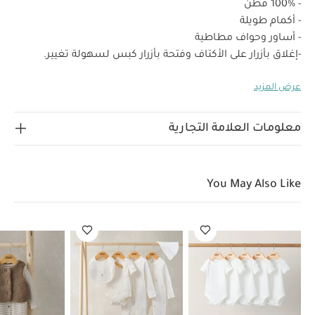
- 100% قطن
- أكمام طويلة
- أساور وحواف مطاطية
-إغلاق بأزرار على الأكتاف وفتحة بأزرار كبس لسهولة تغيير.
الحفاض
عرض المزيد
"
قماش ناعم بملمس وافل
سهل للارتداء اليومي
فتحات عملية
لسهولة التبديل
"الخامة الخارجية: 100% قطن
حواف: 97% قطن 3% إيلاستين"
"تنظيف في درجة حرارة 40 درجة
معلومات العلامة التجارية
مئوية / لا تستخدمي مبيضات / تجفيف بالمجفف على البارد /
يكوى على درجة حرارة منخفضة / لا تستخدمي التنظيف الجاف /
تنظف الألوان الداكنة بشكل منفصل و
You May Also Like
كي على درجة حرارة منخفضة"
يحفظ بعيدًا عن النار
قابل للنظيف
في الغسالة
قد يعجبك أيضاً:
طقم ألبسة قطعة واحدة بأكمام
قصيرة قماش عضوي بلون أبيض - 5 قطع
طقم بيجامة، بودي سوت
ومريلة سيليستيال لحديثي الولادة، 5 قطع
طقم فيست ناعم ولباس الكل
في واحد - بيج
رومبر جاكار بتصميم ملفوف مزين بسحب
طقم منسوج
بلون رمادي، قطعتين