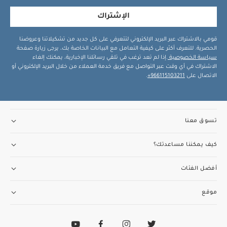
الإشتراك
قومي بالاشتراك عبر البريد الإلكتروني لتتعرفي على كل جديد من تشكيلاتنا وعروضنا
الحصرية. للتعرف أكثر على كيفية التعامل مع البيانات الخاصة بك، يرجى زيارة صفحة
سياسة الخصوصية
.إذا لم تعد ترغب في تلقي رسائلنا الإخبارية، يمكنك إلغاء
الاشتراك في أي وقت عبر التواصل مع فريق خدمة العملاء من خلال البريد الإلكتروني أو
الاتصال على
966115103211+
.
تسوق معنا
كيف يمكننا مساعدتك؟
أفضل الفئات
موقع