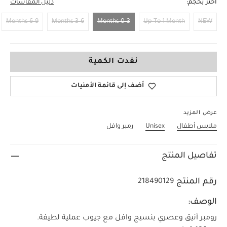
اختر بحجم:
دليل المقاسات
6-9 Months
3-6 Months
0-3 Months
Up To 1 Month
NEW
0-3 Months
نفدت الكمية
أضف إلى قائمة الأمنيات
عرض المزيد
ملابس أطفال
Unisex
رمبر وافل
تفاصيل المنتج
رقم المنتج
218490129
الوصف:
رومبر أنيق وعصري بنسيج وافل مع جيوب عملية لطيفة.