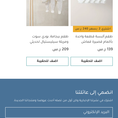
اشتري 2 بسعر 240 ر.س
طقم ألبسة قطعة واحدة
طقم بيجامة، بودي سوت
بأكمام قصيرة قماش
ومريلة سيليستيال لحديثي
عضوي بلون أبيض - 5 قطع
الولادة، 5 قطع
139 ر.س
209 ر.س
اضف للحقيبة
اضف للحقيبة
انضمي إلى عائلتنا
اشترك في نشرتنا الإخبارية وكن أول من تصله أحدث عروضنا ومنتجاتنا الجديدة.