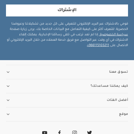
الإشتراك
قومي بالاشتراك عبر البريد الإلكتروني لتتعرفي على كل جديد من تشكيلاتنا وعروضنا
الحصرية. للتعرف أكثر على كيفية التعامل مع البيانات الخاصة بك، يرجى زيارة صفحة
سياسة الخصوصية
.إذا لم تعد ترغب في تلقي رسائلنا الإخبارية، يمكنك إلغاء
الاشتراك في أي وقت عبر التواصل مع فريق خدمة العملاء من خلال البريد الإلكتروني أو
الاتصال على
966115103211+
.
تسوق معنا
كيف يمكننا مساعدتك؟
أفضل الفئات
موقع