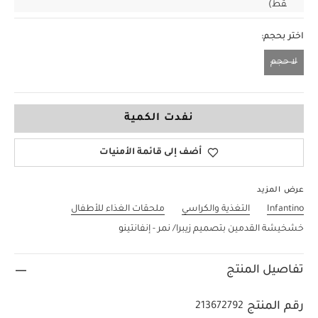
قط)
اختر بحجم:
لا حجم
لا حجم
نفدت الكمية
أضف إلى قائمة الأمنيات
عرض المزيد
Infantino
التغذية والكراسي
ملحقات الغذاء للأطفال
خشخيشة القدمين بتصميم زيبرا/ نمر - إنفانتينو
تفاصيل المنتج
رقم المنتج
213672792