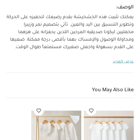
الوصف:
يمكنك تثبيت هذه الخشخيشة بقدم رضيعك لتحفيزه على الحركة
وتطوير التنسيق بين اليد والعين. تأتي بتصميم نمر وزيبرا
مخمليين ليكونا صديقيه المرحين اللذين يحفزانه على هزهما
ومحاولة الوصول والإمساك بهما بأقصى درجة ممكنة. ضعيها
على القدم بسهولة واجعلي صغيرك مستمتعاً طوال الوقت.
الخصائص والمزايا:
تصميم شخصيتان مرحتان لتحفيز
عرض المزيد
الطفل على هزهما ومحاولة الوصول والإمساك بهما
مثالية
لتنمية التنسيق بين اليد والعين
خشخيشة مدمجة داخل
العمر
القدمين
تصميم ناعم ومريح للطفل
المواصفات:
منذ الولادة فأكثر
الأبعاد:
13.97 × 6.35 × 20.32 سم
المناسب:
You May Also Like
الوزن:
0.01 كغم
قد يعجبك أيضاً:
طقم ألبسة قطعة واحدة
بأكمام قصيرة قماش عضوي بلون أبيض - 5 قطع
طقم بيجامة، بودي
سوت ومريلة سيليستيال لحديثي الولادة، 5 قطع