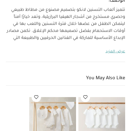
الوصف:
تتميز ألعاب التسنين لانكو بتصميم مصنوع من مطاط طبيعي
وحصري مستخرج من أشجار الهيفيا البرازيلية، وتعد خيارًا آمناً
ليتمكن الطفل من عضها خلال فترة التسنين واللعب بها في
أوقات الاستحمام بفضل تصميمها محكم الإغلاق. تكمن مصادر
الإبداع الأساسية للماركة في الفنانين الحرفيين والطبيعة التي
تقدرها وتعتني بها، حيث تتم عملية التصنيع بطريقة يدوية بدلاً
عرض المزيد
من الآلات وتحتوي على مواد قابلة للتحلل ومطاط طبيعي
وقوالب من الجبس المعدني فقط. صنعت العبوات من كرتون
معاد تدويره بنسبة 100‏%‏ وخالي من البلاستيك. يعمل أكثر من
80‏%‏ من فريق العمل لدى الماركة منذ أكثر من 20 سنة، كما
You May Also Like
تمثل النساء عددًا كبيرًا من أفراد عائلة لانكو.
قد يعجبك أيضاً:
طقم ألبسة قطعة واحدة بأكمام قصيرة قماش عضوي بلون أبيض - 5
قطع
طقم بيجامة، بودي سوت ومريلة سيليستيال لحديثي الولادة، 5
قطع