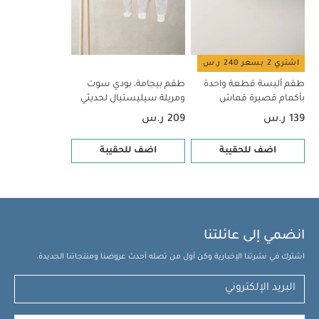
اشتري 2 بسعر 240 ر.س
طقم ألبسة قطعة واحدة
طقم بيجامة، بودي سوت
بأكمام قصيرة قماش
ومريلة سيليستيال لحديثي
عضوي بلون أبيض - 5 قطع
الولادة، 5 قطع
139 ر.س
209 ر.س
اضف للحقيبة
اضف للحقيبة
انضمي إلى عائلتنا
اشترك في نشرتنا الإخبارية وكن أول من تصله أحدث عروضنا ومنتجاتنا الجديدة.