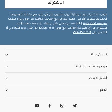
الإشتراك
قومي بالاشتراك عبر البريد الإلكتروني لتتعرفي على كل جديد من تشكيلاتنا وعروضنا
الحصرية. للتعرف أكثر على كيفية التعامل مع البيانات الخاصة بك، يرجى زيارة صفحة
سياسة الخصوصية
.إذا لم تعد ترغب في تلقي رسائلنا الإخبارية، يمكنك إلغاء
الاشتراك في أي وقت عبر التواصل مع فريق خدمة العملاء من خلال البريد الإلكتروني أو
الاتصال على
966115103211+
.
تسوق معنا
كيف يمكننا مساعدتك؟
أفضل الفئات
موقع