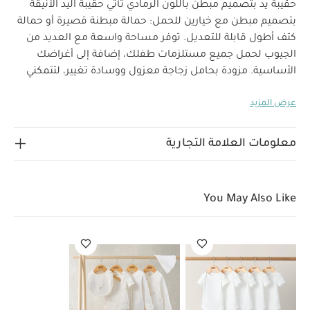
حقيبة يد بتصميم مبطن باللون الرمادي
تأتي حقيبة اليد الأنيقة
بتصميم مبطن مع خيارين للحمل: حمالة مبطنة قصيرة أو حمالة
كتف أطول قابلة للتعديل. توفر مساحة واسعة مع العديد من
الجيوب لحمل جميع مستلزمات طفلك، إضافة إلى أغراضك
الأساسية.
مزودة بحامل زجاجة معزول ووسادة تغيير، لتتمكني
من إطعام طفلك والتغيير له أثناء بكل سهولة. تأتي بقماش
عرض المزيد
مبطن بلون رمادي ناعم، مع سحّابات بلمسة لامعة بلون
غانميتال.
سهلة التنظيف بمجرد المسح، ما يجعل العناية بها
بسيطة وسريعة.
لماذا تختارينها؟
حجم كبير مع عدد وافر من
معلومات العلامة التجارية
الجيوب لحفظ مستلزماتك ومستلزمات طفلك.
تصميم
حقيبة يد مع حمالة كتف عملية قابلة للتعديل.
حامل زجاجة
رضاعة معزول ووسادة تغيير مثاليان للاستخدام أثناء التنقل.
You May Also Like
الخصائص:
تصميم مبطن أنيق مع سحّابات فاخرة بلون
غانميتال.
تتضمن حمالة مبطنة وحمالة كتف قابلة للتعديل
لخيارات حمل متعددة.
قماش مبطن ناعم يمنح إحساسًا
فاخرًا.
خامة سهلة التنظيف لراحة أكبر في الاستخدام اليومي.
مقصورات متعددة لتنظيم المحتويات.
معلومات إضافية:
الأبعاد
51 سم × 17 سم × 35 سم
الوزن
1.18 كغ
الحد الأقصى
9 كغ
الخامات
الخامة الخارجية: 100% بوليستر؛ البطانة:
للوزن