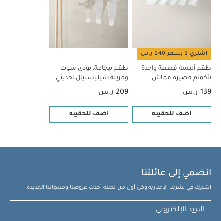
تعليمات العناية/الإرشادات
تنظيف بالمسح
100% بوليستر
فقط.
قد يعجبك أيضاً:
طقم ألبسة قطعة واحدة بأكمام قصيرة
قماش عضوي بلون أبيض - 5 قطع
طقم بيجامة، بودي سوت ومريلة
سيليستيال لحديثي الولادة، 5 قطع
اشتري 2 بسعر 240 ر.س
طقم ألبسة قطعة واحدة
طقم بيجامة، بودي سوت
بأكمام قصيرة قماش
ومريلة سيليستيال لحديثي
عضوي بلون أبيض - 5 قطع
الولادة، 5 قطع
139 ر.س
209 ر.س
اضف للحقيبة
اضف للحقيبة
انضمي إلى عائلتنا
اشترك في نشرتنا الإخبارية وكن أول من تصله أحدث عروضنا ومنتجاتنا الجديدة.