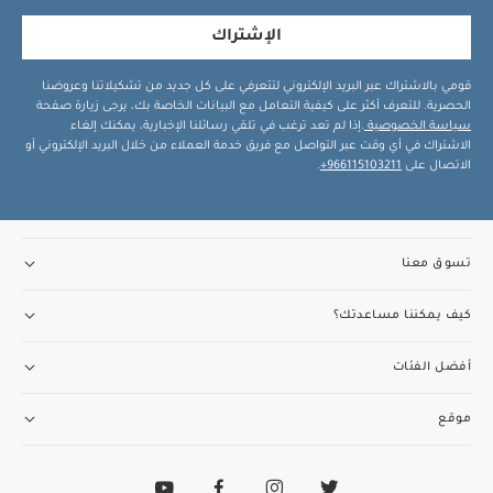
الإشتراك
قومي بالاشتراك عبر البريد الإلكتروني لتتعرفي على كل جديد من تشكيلاتنا وعروضنا
الحصرية. للتعرف أكثر على كيفية التعامل مع البيانات الخاصة بك، يرجى زيارة صفحة
سياسة الخصوصية
.إذا لم تعد ترغب في تلقي رسائلنا الإخبارية، يمكنك إلغاء
الاشتراك في أي وقت عبر التواصل مع فريق خدمة العملاء من خلال البريد الإلكتروني أو
الاتصال على
966115103211+
.
تسوق معنا
كيف يمكننا مساعدتك؟
أفضل الفئات
موقع