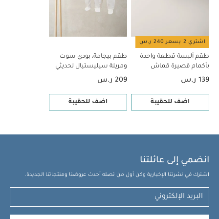
اشتري 2 بسعر 240 ر.س
طقم ألبسة قطعة واحدة
طقم بيجامة، بودي سوت
بأكمام قصيرة قماش
ومريلة سيليستيال لحديثي
عضوي بلون أبيض - 5 قطع
الولادة، 5 قطع
139 ر.س
209 ر.س
اضف للحقيبة
اضف للحقيبة
انضمي إلى عائلتنا
اشترك في نشرتنا الإخبارية وكن أول من تصله أحدث عروضنا ومنتجاتنا الجديدة.