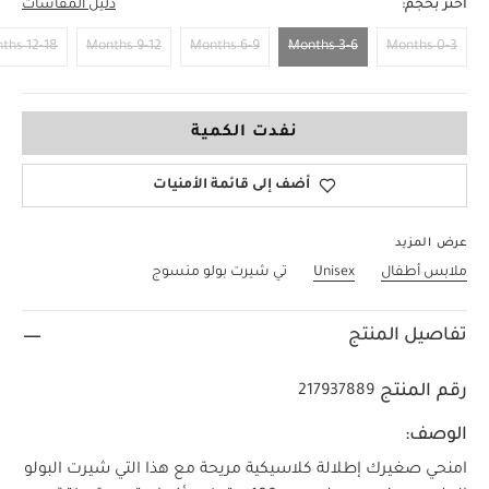
اختر بحجم:
دليل المقاسات
12-18 Months
9-12 Months
6-9 Months
3-6 Months
0-3 Months
3-6 Months
نفدت الكمية
أضف إلى قائمة الأمنيات
عرض المزيد
ملابس أطفال
Unisex
تي شيرت بولو منسوج
تفاصيل المنتج
رقم المنتج
217937889
الوصف:
امنحي صغيرك إطلالة كلاسيكية مريحة مع هذا التي شيرت البولو