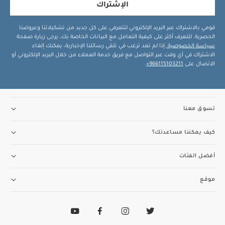
الإشتراك
قومي بالاشتراك عبر البريد الإلكتروني لتتعرفي على كل جديد من تشكيلاتنا وعروضنا
الحصرية. للتعرف أكثر على كيفية التعامل مع البيانات الخاصة بك، يرجى زيارة صفحة
سياسة الخصوصية
.إذا لم تعد ترغب في تلقي رسائلنا الإخبارية، يمكنك إلغاء
الاشتراك في أي وقت عبر التواصل مع فريق خدمة العملاء من خلال البريد الإلكتروني أو
الاتصال على
966115103211+
.
تسوق معنا
كيف يمكننا مساعدتك؟
أفضل الفئات
موقع