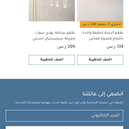
اشتري 2 بسعر 240 ر.س
طقم ألبسة قطعة واحدة
طقم بيجامة، بودي سوت
بأكمام قصيرة قماش
ومريلة سيليستيال لحديثي
عضوي بلون أبيض - 5 قطع
الولادة، 5 قطع
139 ر.س
209 ر.س
اضف للحقيبة
اضف للحقيبة
انضمي إلى عائلتنا
اشترك في نشرتنا الإخبارية وكن أول من تصله أحدث عروضنا ومنتجاتنا الجديدة.