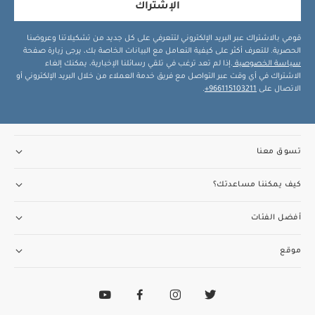
الإشتراك
قومي بالاشتراك عبر البريد الإلكتروني لتتعرفي على كل جديد من تشكيلاتنا وعروضنا
الحصرية. للتعرف أكثر على كيفية التعامل مع البيانات الخاصة بك، يرجى زيارة صفحة
سياسة الخصوصية
.إذا لم تعد ترغب في تلقي رسائلنا الإخبارية، يمكنك إلغاء
الاشتراك في أي وقت عبر التواصل مع فريق خدمة العملاء من خلال البريد الإلكتروني أو
الاتصال على
966115103211+
.
تسوق معنا
كيف يمكننا مساعدتك؟
أفضل الفئات
موقع