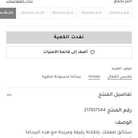
اختر بحجم:
دليل المقاسات
18-24 Months
12-18 Months
9-12 Months
6-9 Months
3-6 Months
18-24 Months
نفدت الكمية
أضف إلى قائمة الأمنيات
عرض المزيد
ملابس أطفال
Unisex
بيجاما منسوجة مطرزة
تفاصيل المنتج
رقم المنتج
217937544
الوصف:
ستتألق طفلتك بإطلالة رقيقة ومريحة مع هذه البيجاما