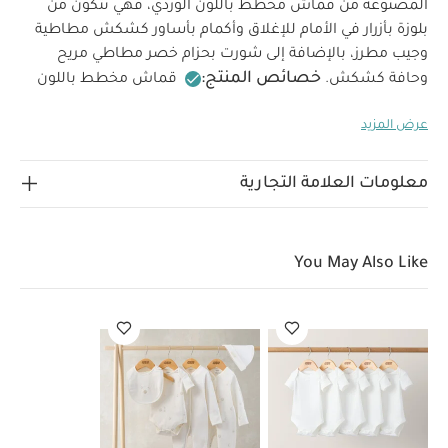
المصنوعة من قماش مخطط باللون الوردي، فهي تتكون من
بلوزة بأزرار في الأمام للإغلاق وأكمام بأساور كشكش مطاطية
وجيب مطرز، بالإضافة إلى شورت بحزام خصر مطاطي مريح
خصائص المنتج:
وحافة كشكش.
قماش مخطط باللون
الخامات:
الوردي
حزام خصر مطاطي مريح
كشكش رقيق
عرض المزيد
تعليمات العناية/الإرشادات:
100% قطن
غسل على
درجة حرارة 40 درجة مئوية
ممنوع استخدام المبيضات
تجفيف على درجة حرارة منخفضة
كيّ على درجة حرارة منخفضة
معلومات العلامة التجارية
ممنوع التنظيف الجاف
تغسل الألوان الداكنة على حدة
كيّ على الجانب الداخلي
قد يعجبك أيضاً:
طقم ألبسة قطعة واحدة
بأكمام قصيرة قماش عضوي بلون أبيض - 5 قطع
طقم بيجامة، بودي
You May Also Like
سوت ومريلة سيليستيال لحديثي الولادة، 5 قطع