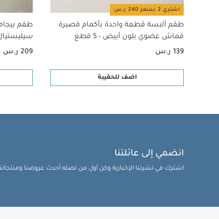
اشتري 2 بسعر 240 ر.س
طقم ألبسة قطعة واحدة بأكمام قصيرة
طقم بيجام
قماش عضوي بلون أبيض - 5 قطع
سيليستيال لح
139 ر.س
209 ر.س
اضف للحقيبة
انضمي إلى عائلتنا
اشترك في نشرتنا الإخبارية وكن أول من تصله أحدث عروضنا ومنتجاتنا 