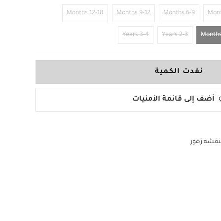
12-18 Months
9-12 Months
6-9 Months
3-4 Years
2-3 Years
نفدت الكمية
أضف إلى قائمة الأمنيات
بنقشة زهور