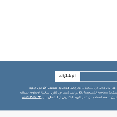
الإشتراك
في على كل جديد من تشكيلاتنا وعروضنا الحصرية. للتعرف أكثر على كيفية
ة صفحة
سياسة الخصوصية
.إذا لم تعد ترغب في تلقي رسائلنا الإخبارية، يمكنك
يق خدمة العملاء من خلال البريد الإلكتروني أو الاتصال على
966115103211+
.