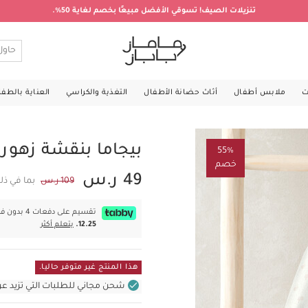
تنزيلات الصيف! تسوقي الأفضل مبيعًا بخصم لغاية 50%.
ت
ملابس أطفال
أثاث حضانة الأطفال
التغذية والكراسي
العناية بالطف
بيجاما بنقشة زهور
55%
خصم
49 ر.س
109 ر.س
بما في ذل
تقسيم على دفعات 4 بدون فوائد بقيمة
12.25.
يتعلم أكثر
هذا المنتج غير متوفر حاليا.
شحن مجاني للطلبات التي تزيد عن 400 ر.س (للمنتجات غير بالأثاث ف