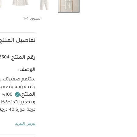
الصورة 1/4
تفاصيل المنتج
رقم المنتج
8604
الوصف:
بفتحة رقبة بتصمي
المنتج:
وتحذيرات:
تحفظ بع
درجة حرارة 40 درجة مئوية
حرارة منخفضة
عرض المزيد
يعجبك أيضاً:
طقم أ
ومريلة سيليستيال لحديثي