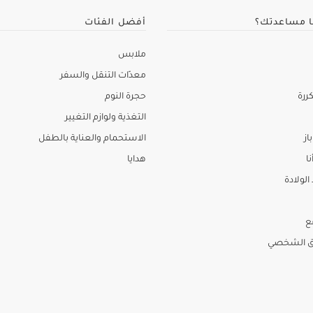
ا مساعدتك؟
أفضل الفئات
ملابس
معدّات التنقل والسفر
ررة
حجرة النوم
التغذية ولوازم التغيير
از
الاستحمام والعناية بالطفل
نا
هدايا
لولادة
ع
ق الشخصي