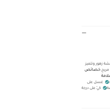
حة أثناء النوم مع هذه البيجاما المصنوعة من قطن 100‏‏%‏‏ بنقشة زهور وتتميز
خصائص
مريح.
لامة
غسل على
ة
كيّ على درجة
جانب الداخلي
قد
امة، بودي سوت