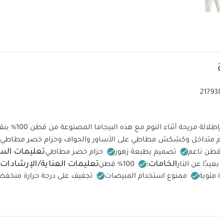
21793
ستنعم صغيرتك بإطلالة مري
م متداخل وكشكش مطاطي على الأساور والحواف وحزام خصر مطاطي 
تعليمات الس
تصميم بطبعة زهور
حزام خصر مطاطي
الخامات:
تعليمات العناية/الإرشادات:
يدًا عن النار
100‏‏%‏‏ قطن
ممنوع استخدام المبيضات
تجفيف على درجة حرارة منخفض
ممنوع التنظيف الجاف
تغسل الألوان الداكنة على حدة
كيّ على ال
لبسة قطعة واحدة بأكمام قصيرة قماش عضوي بلون أبيض - 5 قطع
طقم بيج
 الولادة، 5 قطع