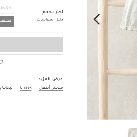
3-6 Months
اختر بحجم:
دليل المقاسات
18-24 Months
18-24 Months
عرض المزيد
ملابس أطفال
Unisex
بيجاما 