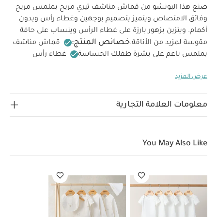
صنع هذا البونشو من قماش مناشف تيري مريح بملمس مريح
وفائق الامتصاص ويتميز بتصميم بوجهين وغطاء رأس وبدون
أكمام. ويتزين بزهور بارزة على غطاء الرأس وينساب على حافة
خصائص المنتج:
مقوسة لمزيد من الأناقة.
قماش مناشف
بملمس ناعم على بشرة طفلك الحساسة
غطاء رأس
للحفاظ على شعور طفلك بالدفء
زهور بارزة على غطاء
عرض المزيد
تعليمات السلامة وتحذيرات:
الرأس
تحفظ بعيدًا عن
الخامات:
تعليمات العناية/الإرشادات:
النار
100‏‏%‏‏ قطن
غسل على درجة حرارة 40 درجة مئوية
ممنوع استخدام
معلومات العلامة التجارية
المبيضات
تجفيف على درجة حرارة منخفضة
كيّ على درجة
حرارة منخفضة
ممنوع التنظيف الجاف
تغسل الألوان
الداكنة على حدة
كيّ على الجانب الداخلي
قد يعجبك أيضاً:
You May Also Like
طقم ألبسة قطعة واحدة بأكمام قصيرة قماش عضوي بلون أبيض - 5
قطع
طقم بيجامة، بودي سوت ومريلة سيليستيال لحديثي الولادة، 5
قطع