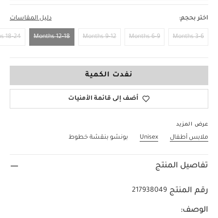
اختر بحجم:
دليل المقاسات
18-24 Months
12-18 Months
9-12 Months
6-9 Months
3-6 Months
12-18 Months
نفدت الكمية
أضف إلى قائمة الأمنيات
عرض المزيد
ملابس أطفال
Unisex
بونشو بنقشة خطوط
تفاصيل المنتج
رقم المنتج
217938049
الوصف: