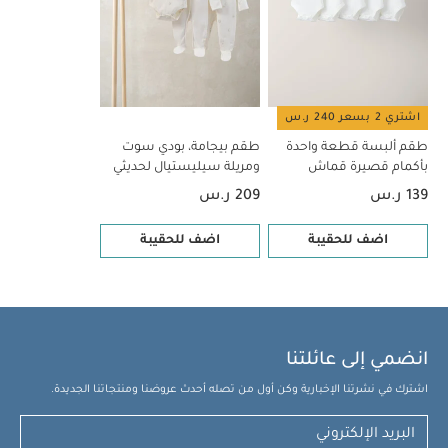
اشتري 2 بسعر 240 ر.س
طقم ألبسة قطعة واحدة
طقم بيجامة، بودي سوت
بأكمام قصيرة قماش
ومريلة سيليستيال لحديثي
عضوي بلون أبيض - 5 قطع
الولادة، 5 قطع
139 ر.س
209 ر.س
اضف للحقيبة
اضف للحقيبة
انضمي إلى عائلتنا
اشترك في نشرتنا الإخبارية وكن أول من تصله أحدث عروضنا ومنتجاتنا الجديدة.