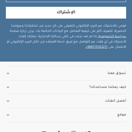
الإشتراك
قومي بالاشتراك عبر البريد الإلكتروني لتتعرفي على كل جديد من تشكيلاتنا وعروضنا
الحصرية. للتعرف أكثر على كيفية التعامل مع البيانات الخاصة بك، يرجى زيارة صفحة
سياسة الخصوصية
.إذا لم تعد ترغب في تلقي رسائلنا الإخبارية، يمكنك إلغاء
الاشتراك في أي وقت عبر التواصل مع فريق خدمة العملاء من خلال البريد الإلكتروني أو
الاتصال على
966115103211+
.
تسوق معنا
كيف يمكننا مساعدتك؟
أفضل الفئات
موقع