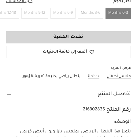
اختر بحجم:
دليل المقاسات
12-18 Months
9-12 Months
6-9 Months
3-6 Months
0-3 Months
0-3 Months
نفدت الكمية
أضف إلى قائمة الأمنيات
عرض المزيد
ملابس أطفال
Unisex
بنطال رياضي بطبعة تعريشة زهور
تفاصيل المنتج
رقم المنتج
216902835
الوصف:
يتميز هذا البنطال الرياضي بملمس بارز ولون أبيض كريمي