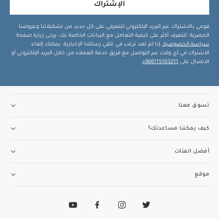
الإشتراك
قومي بالاشتراك عبر البريد الإلكتروني لتتعرفي على كل جديد من تشكيلاتنا وعروضنا
الحصرية. للتعرف أكثر على كيفية التعامل مع البيانات الخاصة بك، يرجى زيارة صفحة
سياسة الخصوصية
.إذا لم تعد ترغب في تلقي رسائلنا الإخبارية، يمكنك إلغاء
الاشتراك في أي وقت عبر التواصل مع فريق خدمة العملاء من خلال البريد الإلكتروني أو
الاتصال على
966115103211+
.
تسوق معنا
كيف يمكننا مساعدتك؟
أفضل الفئات
موقع