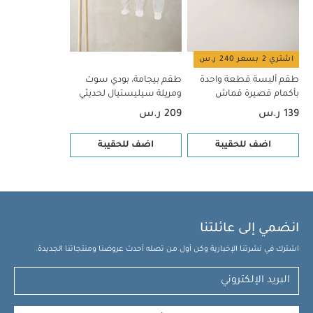
اشتري 2 بسعر 240 ر.س
طقم ألبسة قطعة واحدة
طقم بيجامة، بودي سوت
بأكمام قصيرة قماش
ومريلة سيليستيال لحديثي
عضوي بلون أبيض - 5 قطع
الولادة، 5 قطع
139 ر.س
209 ر.س
اضف للحقيبة
اضف للحقيبة
انضمي إلى عائلتنا
اشترك في نشرتنا الإخبارية وكن أول من تصله أحدث عروضنا ومنتجاتنا الجديدة.