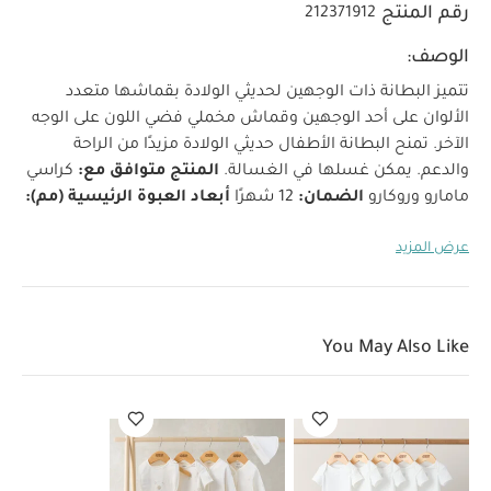
رقم المنتج
212371912
الوصف:
تتميز البطانة ذات الوجهين لحديثي الولادة بقماشها متعدد
الألوان على أحد الوجهين وقماش مخملي فضي اللون على الوجه
الآخر. تمنح البطانة الأطفال حديثي الولادة مزيدًا من الراحة
والدعم. يمكن غسلها في الغسالة.
المنتج متوافق مع:
كراسي
مامارو وروكارو
الضمان:
12 شهرًا
أبعاد العبوة الرئيسية (مم):
460 × 180 × 205‏
الوزن الإجمالي (كغم):
1.38‏
الوزن الصافي
عرض المزيد
(كغم):
1.9‏
الحجم/الصندوق (متر مكعب):
0.01697‏
قد يعجبك
أيضاً:
طقم ألبسة قطعة واحدة بأكمام قصيرة قماش عضوي بلون أبيض
- 5 قطع
طقم بيجامة، بودي سوت ومريلة سيليستيال لحديثي الولادة، 5
قطع
You May Also Like