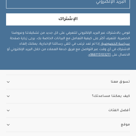
الإشتراك
قومي بالاشتراك عبر البريد الإلكتروني لتتعرفي على كل جديد من تشكيلاتنا وعروضنا
الحصرية. للتعرف أكثر على كيفية التعامل مع البيانات الخاصة بك، يرجى زيارة صفحة
سياسة الخصوصية
.إذا لم تعد ترغب في تلقي رسائلنا الإخبارية، يمكنك إلغاء
الاشتراك في أي وقت عبر التواصل مع فريق خدمة العملاء من خلال البريد الإلكتروني أو
الاتصال على
966115103211+
.
تسوق معنا
كيف يمكننا مساعدتك؟
أفضل الفئات
موقع