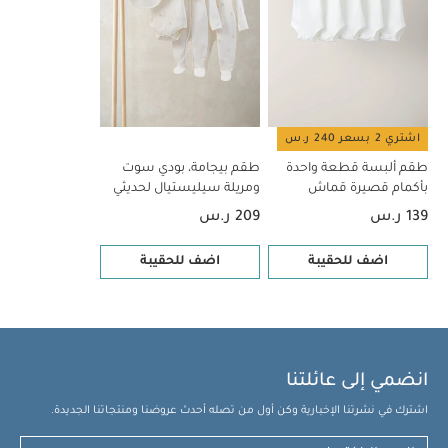
اشتري 2 بسعر 240 ر.س
طقم ألبسة قطعة واحدة
طقم بيجامة، بودي سوت
بأكمام قصيرة قماش
ومريلة سيليستيال لحديثي
عضوي بلون أبيض - 5 قطع
الولادة، 5 قطع
139 ر.س
209 ر.س
اضف للحقيبة
اضف للحقيبة
انضمي إلى عائلتنا
اشترك في نشرتنا الإخبارية وكن أول من تصله أحدث عروضنا ومنتجاتنا الجديدة.