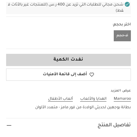
شحن مجاني للطلبات التي تزيد عن 400 ر.س (للمنتجات غير بالأثاث ف
قط)
اختر بحجم:
لا حجم
لا حجم
نفدت الكمية
أضف إلى قائمة الأمنيات
عرض المزيد
Mamaroo
الهدايا والألعاب
ألعاب الأطفال
بطانة بوجهين لحديثي الولادة من فور مامز - متعدد الألوان
تفاصيل المنتج