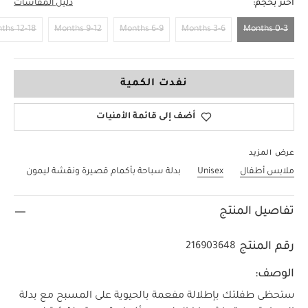
اختر بحجم:
دليل المقاسات
12-18 Months
9-12 Months
6-9 Months
3-6 Months
0-3 Months
0-3 Months
نفدت الكمية
أضف إلى قائمة الأمنيات
عرض المزيد
ملابس أطفال
Unisex
بدلة سباحة بأكمام قصيرة ونقشة ليمون
تفاصيل المنتج
رقم المنتج
216903648
الوصف:
ستحظى طفلتك بإطلالة مفعمة بالحيوية على المسبح مع بدلة