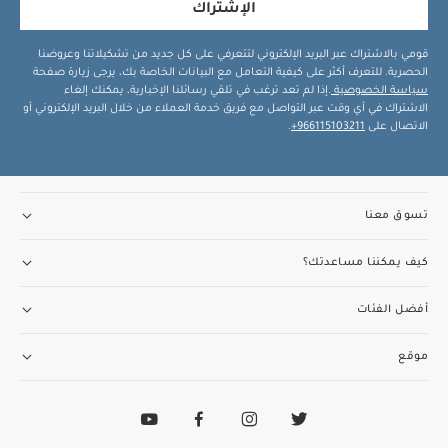
الإشتراك
قومي بالاشتراك عبر البريد الإلكتروني لتتعرفي على كل جديد من تشكيلاتنا وعروضنا
الحصرية. للتعرف أكثر على كيفية التعامل مع البيانات الخاصة بك، يرجى زيارة صفحة
سياسة الخصوصية
.إذا لم تعد ترغب في تلقي رسائلنا الإخبارية، يمكنك إلغاء
الاشتراك في أي وقت عبر التواصل مع فريق خدمة العملاء من خلال البريد الإلكتروني أو
الاتصال على
966115103211+
.
تسوق معنا
كيف يمكننا مساعدتك؟
أفضل الفئات
موقع