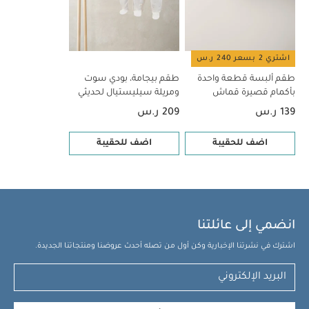
اشتري 2 بسعر 240 ر.س
طقم ألبسة قطعة واحدة
طقم بيجامة، بودي سوت
بأكمام قصيرة قماش
ومريلة سيليستيال لحديثي
عضوي بلون أبيض - 5 قطع
الولادة، 5 قطع
139 ر.س
209 ر.س
اضف للحقيبة
اضف للحقيبة
انضمي إلى عائلتنا
اشترك في نشرتنا الإخبارية وكن أول من تصله أحدث عروضنا ومنتجاتنا الجديدة.