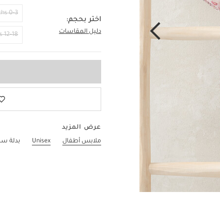
0-3 Months
اختر بحجم:
دليل المقاسات
18-24 Months
12-18 Months
عرض المزيد
ملابس أطفال
Unisex
بدلة سب