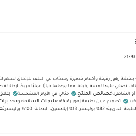
21793
ة بنقشة زهور رقيقة وأكمام قصيرة وسحّاب في الخلف للإغلاق لسهولة 
 تضفي عليها لمسة رقيقة، مما يجعلها خيارًا عمليًا مريحًا لإطلالة
خصائص المنتج:
أو الشاطئ.
مثالي في الأيام المشمسة
إغلاق
تعليمات السلامة وتحذيرات
يير
تصميم مزين بطبعة زهور رقيقة
تعل
قة الخارجية: 82‏‏%‏‏ بوليستر، 18‏‏%‏‏ إيلاستين، البطانة: 100‏‏%‏‏ بوليستر
 على درجة حرارة 40 درجة مئوية
ممنوع استخدام المبيضات
تج
كيّ على درجة حرارة منخفضة
ممنوع التنظيف الجاف
تغسل الألوان
الداخلي