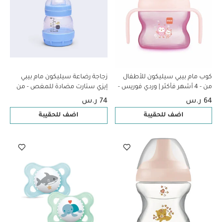
كوب مام بيبي سيليكون للأطفال
زجاجة رضاعة سيليكون مام بيبي
من - 4 أشهر فأكثر | وردي فوريس -
إيزي ستارت مضادة للمغص - من
150 مل - عبوة من قطعة واحدة
عمر 0 ​​أشهر فما فوق | سي لايف
64 ر.س
74 ر.س
بلو - 130 مل - عبوة من قطعة
اضف للحقيبة
اضف للحقيبة
واحدة