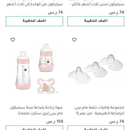
سيليكون لسن ثلاث أشهر فأكثر -
سيليكون من الولادة إلى ثلاث أشهر
سي لايف بينك وأصفر، قطعتين
- سي لايف بلو وبيج، قطعتين
74 ر.س
74 ر.س
اضف للحقيبة
اضف للحقيبة
مجموعة واقيات حلمة مام بيبي
عبوة زجاجة رضاعة مرنة سيليكون
للرضاعة الطبيعية - من عمر 0 ​​
مام بيبي إيزي ستارت مضادة
أشهر فما فوق | شفاف - مقاس L |
للمغص - من سن الولادة فما فوق
74 ر.س
159 ر.س
عبوة من 3 قطع
| سي لايف بينك - 3 قطع