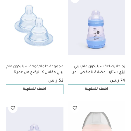
زجاجة رضاعة سيليكون مام بيبي
مجموعة حلمة/فوهة سيليكون مام
إيزي ستارت مضادة للمغص - من
بيبي مقاس X للرضع من عمر 6
عمر 0 ​​أشهر فما فوق | سي لايف
أشهر فما فوق | شفاف – عبوة
74 ر.س
52 ر.س
بلو - 160 مل - عبوة من قطعة
قطعتين
اضف للحقيبة
اضف للحقيبة
واحدة