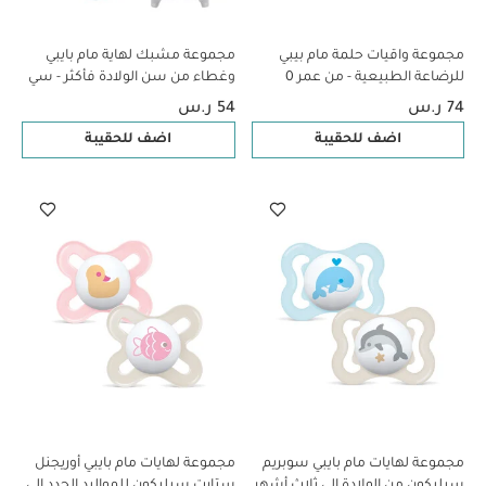
مجموعة واقيات حلمة مام بيبي
مجموعة مشبك لهاية مام بايبي
للرضاعة الطبيعية - من عمر 0 ​​
وغطاء من سن الولادة فأكثر - سي
أشهر فما فوق | شفاف - مقاس S |
لايف جرين، قطعتين
74 ر.س
54 ر.س
عبوة من 3 قطع
اضف للحقيبة
اضف للحقيبة
مجموعة لهايات مام بايبي سوبريم
مجموعة لهايات مام بايبي أوريجنل
سيليكون من الولادة إلى ثلاث أشهر
ستارت سيليكون للمواليد الجدد إلى