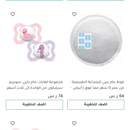
فوط مام بيبي للرضاعة الطبيعية -
مجموعة لهايات مام بايبي سوبريم
من عمر 0 ​​شهر فما فوق | أبيض -
سيليكون من الولادة إلى ثلاث أشهر
30 قطعة
- سي لايف بينك وبنفسجي،
64 ر.س
74 ر.س
قطعتين
اضف للحقيبة
اضف للحقيبة