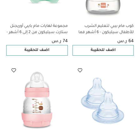
كوب مام بيبي لتعليم الشرب
مجموعة لهايات مام بايبي أوريجنل
للأطفال سيليكون - 6 أشهر فما
ستارت سيليكون من 2 إلى 6 أشهر -
فوق | بطبعة حيوانات برية، وردي -
سي لايف بلو وأخضر، قطعتين
64 ر.س
74 ر.س
190 مل - عبوة من قطعة واحدة
اضف للحقيبة
اضف للحقيبة