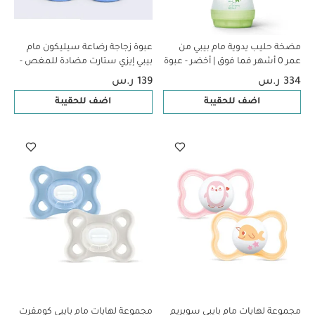
مضخة حليب يدوية مام بيبي من
عبوة زجاجة رضاعة سيليكون مام
عمر 0 ​​أشهر فما فوق | أخضر - عبوة
بيبي إيزي ستارت مضادة للمغص -
من قطعة واحدة
من عمر 2 ​​أشهر فما فوق | سي
334 ر.س
139 ر.س
لايف بلو وبيج - 260 مل - قطعتين
اضف للحقيبة
اضف للحقيبة
مجموعة لهايات مام بايبي سوبريم
مجموعة لهايات مام بايبي كومفرت