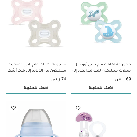
مجموعة لهايات مام بايبي أوريجنل
مجموعة لهايات مام بايبي كومفرت
ستارت سيليكون للمواليد الجدد إلى
سيليكون من الولادة إلى ثلاث أشهر
سن شهرين - سي لايف غرين وأزرق،
- وردي وبيج، قطعتين
69 ر.س
74 ر.س
قطعتين
اضف للحقيبة
اضف للحقيبة