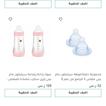
اضف للحقيبة
اضف للحقيبة
مجموعة حلمة/فوهة سيليكون مام
عبوة زجاجة رضاعة سيليكون مام
بيبي مقاس 3 للرضع من عمر 6
بيبي إيزي ستارت مضادة للمغص -
أشهر فما فوق | شفاف – عبوة
من عمر 2 ​​أشهر فما فوق | سي
52 ر.س
139 ر.س
قطعتين
لايف بينك وبيج - 260 مل -
اضف للحقيبة
اضف للحقيبة
قطعتين