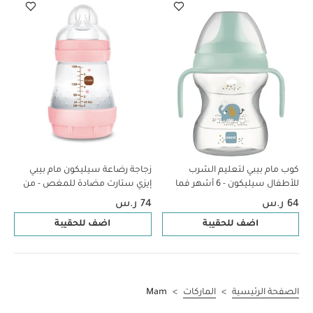
كوب مام بيبي لتعليم الشرب
زجاجة رضاعة سيليكون مام بيبي
للأطفال سيليكون - 6 أشهر فما
إيزي ستارت مضادة للمغص - من
فوق | بطبعة حيوانات برية، أزرق -
عمر 0 ​​أشهر فما فوق | سي لايف
64 ر.س
74 ر.س
190 مل - عبوة من قطعة واحدة
بينك - 160 مل - عبوة من قطعة
اضف للحقيبة
اضف للحقيبة
واحدة
الصفحة الرئيسية
>
الماركات
>
Mam