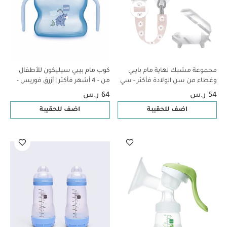
مجموعة مشبك لهاية مام بايبي
كوب مام بيبي سيليكون للأطفال
وغطاء من سن الولادة فأكثر - سي
من - 4 أشهر فأكثر | أزرق فوريس -
لايف بينك، قطعتين
150 مل - عبوة من قطعة واحدة
54 ر.س
64 ر.س
اضف للحقيبة
اضف للحقيبة