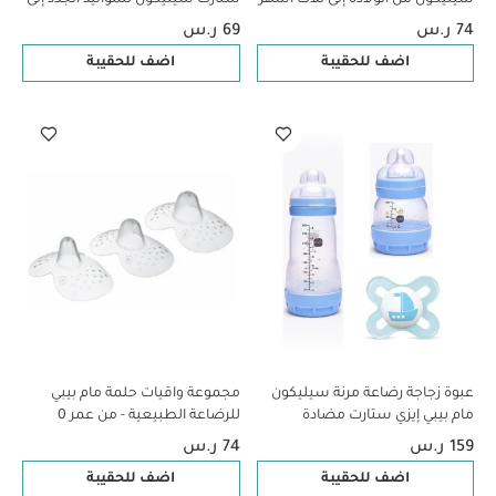
- أزرق وبيج، قطعتين
سن شهرين - سي لايف بينك وبيج،
74 ر.س
69 ر.س
قطعتين
اضف للحقيبة
اضف للحقيبة
عبوة زجاجة رضاعة مرنة سيليكون
مجموعة واقيات حلمة مام بيبي
مام بيبي إيزي ستارت مضادة
للرضاعة الطبيعية - من عمر 0 ​​
للمغص - من سن الولادة فما فوق
أشهر فما فوق | شفاف - مقاس M
159 ر.س
74 ر.س
| سي لايف بلو - 3 قطع
| عبوة من 3 قطع
اضف للحقيبة
اضف للحقيبة