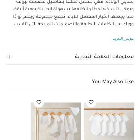
لحديثي الولادة، فهي تشمل قطعًا بتفاصيل مصممة ببراعة
ويمكن تنسيقها معًا وتنظيفها بسهولة لإطلالة يومية أنيقة،
مما يجعلها الخيار المفضل للآباء. تجمع مجموعة ويلكم تو ذا
وورلد بين الخامات اللطيفة والتصميمات المريحة التي تناسب
استخدام طفلك منذ أيامه الأولى.
سيكون هذا الأوفرول خيارك
عرض المزيد
المفضل لإكمال أناقة طفلك، فهو يتميز بتصميم كلاسيكي فاخر
بجزء خارجي من فرو صناعي ناعم وفاخر بلون رمادي فاتح وبطانة
بالكامل وسحّاب للإغلاق لسهولة الارتداء والتغيير وغطاء رأس
معلومات العلامة التجارية
وقفازات للحماية من الخدوش وبطانة ناعمة لضمان الشعور
خصائص المنتج:
بالراحة والدفء أثناء التنزه في الأيام الخريفية.
إغلاق بسحّاب لسهولة الارتداء
فرو صناعي ناعم وفاخر
You May Also Like
الخامات:
تصميم مبطن بالكامل للشعور بالراحة والدفء
الطبقة الخارجية والبطانة الأكمام والحشو: 100‏‏‏%‏‏‏ بوليستر
تعليمات العناية/الإرشادات:
البطانة : 100‏‏‏%‏‏‏ قطن
غسل على درجة حرارة 40 درجة مئوية
ممنوع استخدام
المبيضات
تجفيف على درجة حرارة منخفضة
كيّ على درجة
حرارة منخفضة
ممنوع التنظيف الجاف
تغسل الألوان
الداكنة على حدة
الغسيل والكي على الجانب الآخر
قد يعجبك
أيضاً:
طقم ألبسة قطعة واحدة بأكمام قصيرة قماش عضوي بلون أبيض