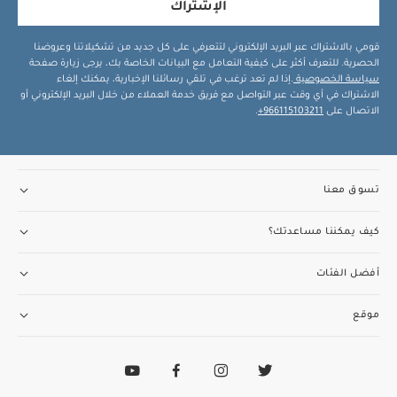
الإشتراك
قومي بالاشتراك عبر البريد الإلكتروني لتتعرفي على كل جديد من تشكيلاتنا وعروضنا
الحصرية. للتعرف أكثر على كيفية التعامل مع البيانات الخاصة بك، يرجى زيارة صفحة
سياسة الخصوصية
.إذا لم تعد ترغب في تلقي رسائلنا الإخبارية، يمكنك إلغاء
الاشتراك في أي وقت عبر التواصل مع فريق خدمة العملاء من خلال البريد الإلكتروني أو
الاتصال على
966115103211+
.
تسوق معنا
كيف يمكننا مساعدتك؟
أفضل الفئات
موقع