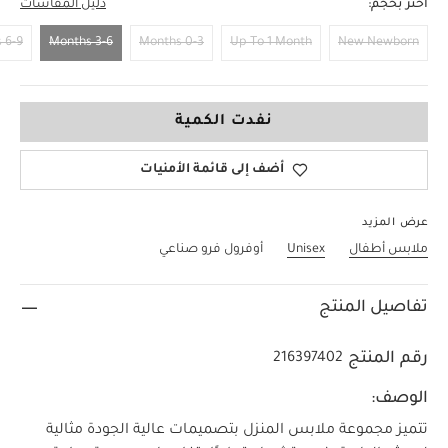
اختر بحجم:
دليل المقاسات
6-9 Months
3-6 Months
0-3 Months
Up To 1 Month
New Newborn
3-6 Months
نفدت الكمية
أضف إلى قائمة الأمنيات
عرض المزيد
ملابس أطفال
Unisex
أوفرول فرو صناعي
تفاصيل المنتج
رقم المنتج
216397402
الوصف:
تتميز مجموعة ملابس المنزل بتصميمات عالية الجودة مثالية