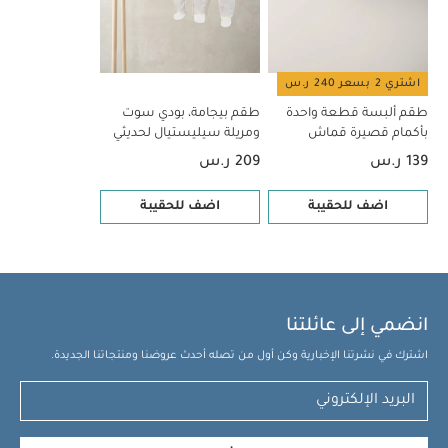
قطع
اشتري 2 بسعر 240 ر.س
طقم ألبسة قطعة واحدة
طقم بيجامة، بودي سوت
بأكمام قصيرة قماش
ومريلة سيليستيال لحديثي
عضوي بلون أبيض - 5 قطع
الولادة، 5 قطع
139 ر.س
209 ر.س
اضف للحقيبة
اضف للحقيبة
انضمي إلى عائلتنا
اشترك في نشرتنا الإخبارية وكن أول من تصله أحدث عروضنا ومنتجاتنا الجديدة.