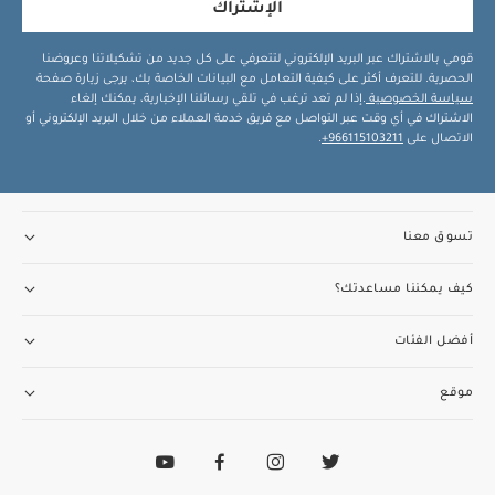
الإشتراك
قومي بالاشتراك عبر البريد الإلكتروني لتتعرفي على كل جديد من تشكيلاتنا وعروضنا
الحصرية. للتعرف أكثر على كيفية التعامل مع البيانات الخاصة بك، يرجى زيارة صفحة
سياسة الخصوصية
.إذا لم تعد ترغب في تلقي رسائلنا الإخبارية، يمكنك إلغاء
الاشتراك في أي وقت عبر التواصل مع فريق خدمة العملاء من خلال البريد الإلكتروني أو
الاتصال على
966115103211+
.
تسوق معنا
كيف يمكننا مساعدتك؟
أفضل الفئات
موقع