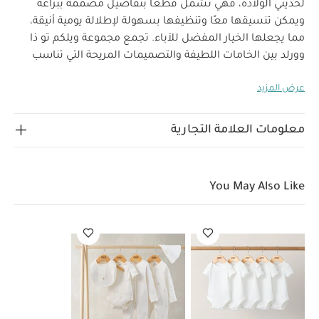
لحديثي الولادة، فهي تشمل قطعًا بتفاصيل مصممة ببراعة
ويمكن تنسيقها معًا وتنظيفها بسهولة لإطلالة يومية أنيقة،
مما يجعلها الخيار المفضل للآباء. تجمع مجموعة ويلكم تو ذا
وورلد بين الخامات اللطيفة والتصميمات المريحة التي تناسب
استخدام طفلك منذ أيامه الأولى.
سيكون هذا الأوفرول خيارًا رائعًا
عرض المزيد
لإطلالة صغارك في المنزل، فهو مصنوع من قماش جاكار ناعم
بتصميم منقط باللون الأبيض ويتميز بغطاء رأس وسحّاب مائل
لسهولة وسرعة الارتداء وقفازات مطوية مدمجة لمزيد من الراحة
معلومات العلامة التجارية
خصائص المنتج:
والدفء.
سحّاب مائل لسهولة الارتداء
قماش جاكار مميز
غطاء رأس وقفازات مدمجة للشعور
الخامات:
بالدفء
You May Also Like
لباس الكل في واحد: الطبقة الخارجية: 68‏‏‏%‏‏‏ قطن، 32‏‏‏%‏‏‏
تعليمات العناية/الإرشادات:
بوليستر
الحواف: 100‏‏‏%‏‏‏ قطن
غسل على درجة حرارة 40 درجة مئوية
ممنوع استخدام
المبيضات
تجفيف على درجة حرارة منخفضة
كيّ على درجة
حرارة منخفضة
ممنوع التنظيف الجاف
تغسل الألوان
الداكنة على حدة
الغسيل والكي على الجانب الآخر
قد يعجبك
أيضاً:
طقم ألبسة قطعة واحدة بأكمام قصيرة قماش عضوي بلون أبيض
- 5 قطع
طقم بيجامة، بودي سوت ومريلة سيليستيال لحديثي الولادة، 5