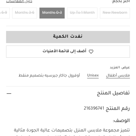
اختر بحجم:
دليل المقاسات
6-9 Months
3-6 Months
0-3 Months
Up To 1 Month
New Newborn
0-3 Months
نفدت الكمية
أضف إلى قائمة الأمنيات
عرض المزيد
ملابس أطفال
Unisex
أوفرول جاكار جيرسيه بتصميم منقط
تفاصيل المنتج
رقم المنتج
216396741
الوصف:
تتميز مجموعة ملابس المنزل بتصميمات عالية الجودة مثالية