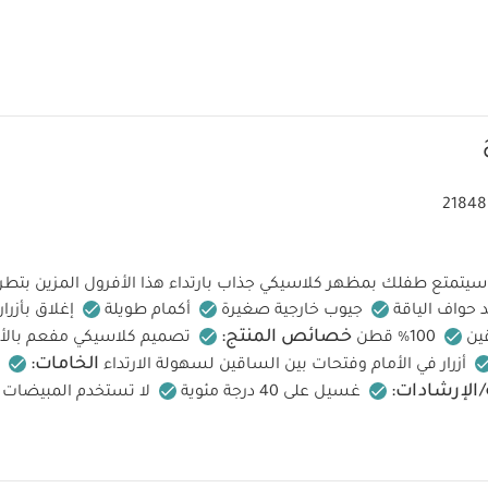
21848
سيتمتع طفلك بمظهر كلاسيكي جذاب بارتداء هذا الأفرول المزين بتطريز 
 حواف الياقة
جيوب خارجية صغيرة
أكمام طويلة
إغلاق بأزرار
خصائص المنتج:
ين
100% قطن
تصميم كلاسيكي مفعم بالأن
الخامات:
أزرار في الأمام وفتحات بين الساقين لسهولة الارتداء
/الإرشادات:
غسيل على 40 درجة مئوية
لا تستخدم المبيضات
ة منخفضة
كي على درجة منخفضة
لا تستخدم التنظيف الجاف
تعليمات السلامة وتحذيرات:
فصل
كي من الوجه الداخلي
يُحف
قم ألبسة قطعة واحدة بأكمام قصيرة قماش عضوي بلون أبيض - 5 قطع
طقم 