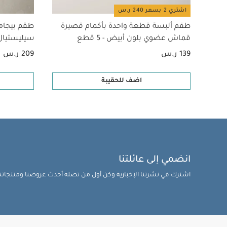
اشتري 2 بسعر 240 ر.س
طقم ألبسة قطعة واحدة بأكمام قصيرة
طقم بيجام
قماش عضوي بلون أبيض - 5 قطع
سيليستيال لح
139 ر.س
209 ر.س
اضف للحقيبة
انضمي إلى عائلتنا
اشترك في نشرتنا الإخبارية وكن أول من تصله أحدث عروضنا ومنتجاتنا 