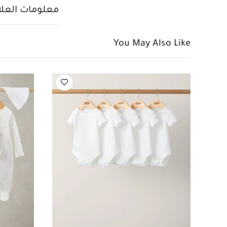
ومريلة سيليستيال لحديثي
معلومات العلام
You May Also Like