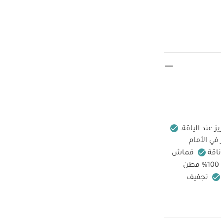
عند الياقة.
 في الأمام
اقة
قماش
100% قطن
تجفيف
اغسل الألوان
ظ بعيدًا عن النار
بيجامة، بودي سوت