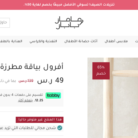
تنزيلات الصيف! تسوقي الأفضل مبيعًا بخصم لغاية 50%.
ت
ملابس أطفال
أثاث حضانة الأطفال
التغذية والكراسي
العناية بالطف
أفرول بياقة مطرزة
65%
خصم
49 ر.س
139 ر.س
بما في ذل
تقسيم على دفعات 4 بدون فوائد بقيمة
12.25.
يتعلم أكثر
هذا المنتج غير متوفر حاليا.
شحن مجاني للطلبات التي تزيد عن 400 ر.س (للمنتجات غير بالأثاث ف