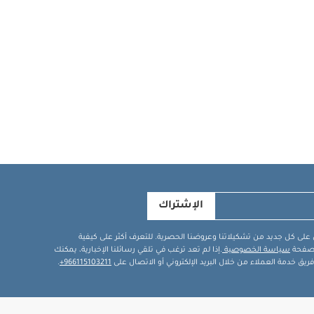
الإشتراك
في على كل جديد من تشكيلاتنا وعروضنا الحصرية. للتعرف أكثر على كيفية
ة صفحة
سياسة الخصوصية
.إذا لم تعد ترغب في تلقي رسائلنا الإخبارية، يمكنك
يق خدمة العملاء من خلال البريد الإلكتروني أو الاتصال على
966115103211+
.