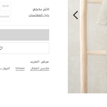
NEW
اختر بحجم:
دليل المقاسات
3-6 Months
6-9 Months
عرض المزيد
ملابس أطفال
Unisex
أفرول ب