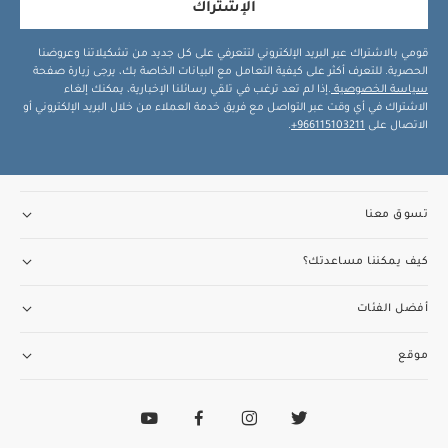
الإشتراك
قومي بالاشتراك عبر البريد الإلكتروني لتتعرفي على كل جديد من تشكيلاتنا وعروضنا
الحصرية. للتعرف أكثر على كيفية التعامل مع البيانات الخاصة بك، يرجى زيارة صفحة
سياسة الخصوصية
.إذا لم تعد ترغب في تلقي رسائلنا الإخبارية، يمكنك إلغاء
الاشتراك في أي وقت عبر التواصل مع فريق خدمة العملاء من خلال البريد الإلكتروني أو
الاتصال على
966115103211+
.
تسوق معنا
كيف يمكننا مساعدتك؟
أفضل الفئات
موقع