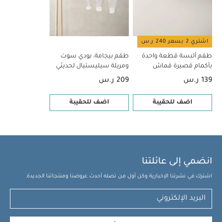
اشتري 2 بسعر 240 ر.س
طقم ألبسة قطعة واحدة
طقم بيجامة، بودي سوت
بأكمام قصيرة قماش
ومريلة سيليستيال لحديثي
عضوي بلون أبيض - 5 قطع
الولادة، 5 قطع
139 ر.س
209 ر.س
اضف للحقيبة
اضف للحقيبة
انضمي إلى عائلتنا
اشترك في نشرتنا الإخبارية وكن أول من تصله أحدث عروضنا ومنتجاتنا الجديدة.