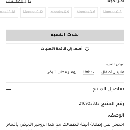
اختر بحجم:
دليل المقاسات
12-18 Months
9-12 Months
6-9 Months
3-6 Months
0-3 Months
18-24 Months
نفدت الكمية
أضف إلى قائمة الأمنيات
عرض المزيد
ملابس أطفال
Unisex
رومبر مطرز - أبيض
تفاصيل المنتج
رقم المنتج
216903333
الوصف:
احصلي على إطلالة أنيقة لأطفالك مع هذا الرومبر الأبيض بأكمام