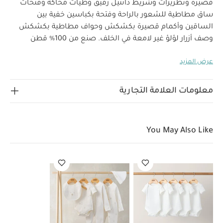
قصيرة وتطريزات وشريط دانتيل رقيق وطيات محاكة وفتحات
ساق مطاطية للشعور بالراحة وفتحة بكباسين خفية بين
الساقين وأكمام قصيرة بكشكش وحواف مطاطية بكشكش
وصف أزرار لؤلؤ غير لامعة في الخلف. صنع من 100‏‏‏‏%‏‏ قطن
منسوج وخفيف الوزن.
نقدم لك مجموعتنا المميزة من أزياء
عرض المزيد
المناسبات لينعم أطفالك بإطلالة أنيقة تخطف الأنظار، فالقطع
تأتيك مصنوعة من خامات فاخرة لتجمع بين الراحة والأناقة في
الحفلات. ولأننا نعلم أن كل إطلالة تكتمل بالتفاصيل الدقيقة،
معلومات العلامة التجارية
خصائص
فقد أضفنا الكثير من اللمسات الرقيقة والتطريزات.
المنتج:
أزرار لؤلؤ غير لامعة
دانتيل مطرز
إغلاق
الخامات:
بكباسين خفية بين الساقين لسهولة التغيير
You May Also Like
تعليمات العناية/الإرشادات:
100‏‏‏‏%‏‏ قطن
غسل على درجة حرارة 40 درجة مئوية
ممنوع استخدام
المبيضات
تجفيف على درجة حرارة منخفضة
كيّ على درجة
حرارة منخفضة
ممنوع التنظيف الجاف
تغسل الألوان
الداكنة على حدة
كيّ على الجانب الداخلي
قد يعجبك أيضاً:
طقم ألبسة قطعة واحدة بأكمام قصيرة قماش عضوي بلون أبيض - 5
قطع
طقم بيجامة، بودي سوت ومريلة سيليستيال لحديثي الولادة، 5
قطع